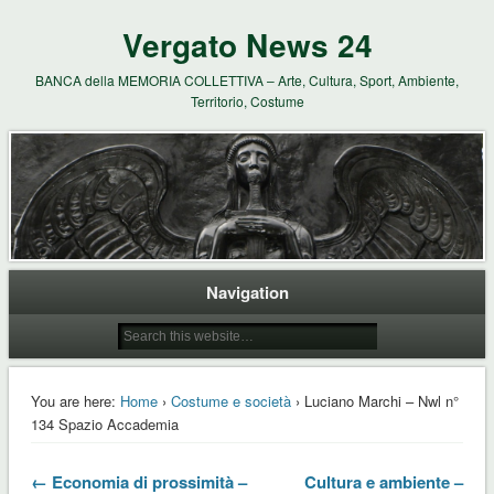
Vergato News 24
BANCA della MEMORIA COLLETTIVA – Arte, Cultura, Sport, Ambiente,
Territorio, Costume
Navigation
You are here:
Home
›
Costume e società
› Luciano Marchi – Nwl n°
134 Spazio Accademia
← Economia di prossimità –
Cultura e ambiente –