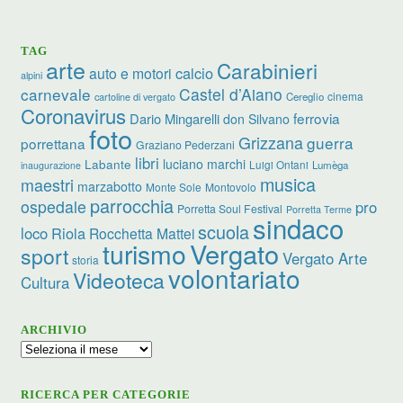
TAG
arte
Carabinieri
calcio
auto e motori
alpini
carnevale
Castel d’Aiano
cinema
Cereglio
cartoline di vergato
Coronavirus
ferrovia
Dario Mingarelli
don Silvano
foto
Grizzana
guerra
porrettana
Graziano Pederzani
libri
luciano marchi
Labante
Luigi Ontani
Lumèga
inaugurazione
musica
maestri
marzabotto
Monte Sole
Montovolo
parrocchia
ospedale
pro
Porretta Soul Festival
Porretta Terme
sindaco
scuola
loco
Riola
Rocchetta Mattei
turismo
Vergato
sport
Vergato Arte
storia
volontariato
Videoteca
Cultura
ARCHIVIO
Archivio
RICERCA PER CATEGORIE