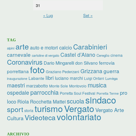
31
« Lug
Set »
TAG
arte
Carabinieri
calcio
auto e motori
alpini
carnevale
Castel d’Aiano
cinema
Cereglio
cartoline di vergato
Coronavirus
ferrovia
Dario Mingarelli
don Silvano
foto
Grizzana
guerra
porrettana
Graziano Pederzani
libri
luciano marchi
Labante
Luigi Ontani
Lumèga
inaugurazione
musica
maestri
marzabotto
Monte Sole
Montovolo
parrocchia
ospedale
pro
Porretta Soul Festival
Porretta Terme
sindaco
scuola
loco
Riola
Rocchetta Mattei
turismo
Vergato
sport
Vergato Arte
storia
volontariato
Videoteca
Cultura
ARCHIVIO