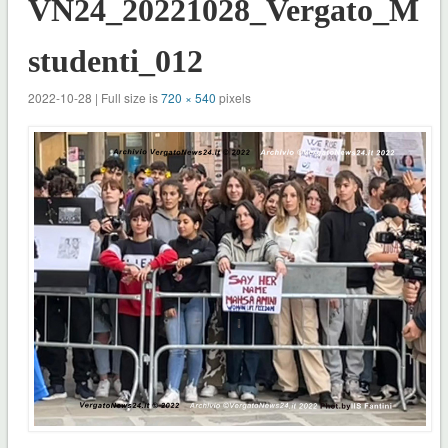
VN24_20221028_Vergato_Mar
studenti_012
2022-10-28 | Full size is
720 × 540
pixels