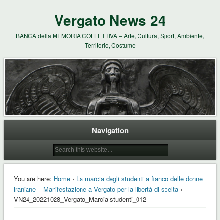
Vergato News 24
BANCA della MEMORIA COLLETTIVA – Arte, Cultura, Sport, Ambiente,
Territorio, Costume
Navigation
You are here:
Home
›
La marcia degli studenti a fianco delle donne
iraniane – Manifestazione a Vergato per la libertà di scelta
›
VN24_20221028_Vergato_Marcia studenti_012