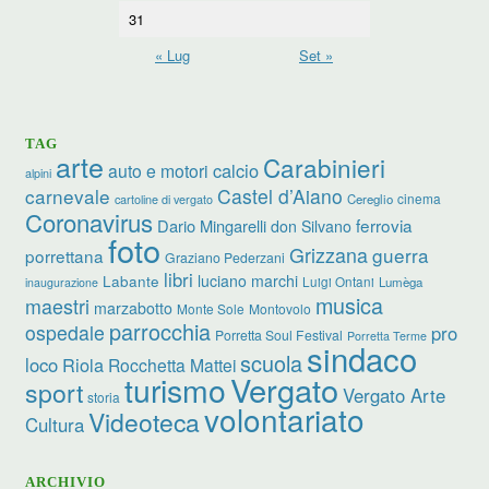
31
« Lug
Set »
TAG
arte
Carabinieri
calcio
auto e motori
alpini
carnevale
Castel d’Aiano
cinema
Cereglio
cartoline di vergato
Coronavirus
ferrovia
Dario Mingarelli
don Silvano
foto
Grizzana
guerra
porrettana
Graziano Pederzani
libri
luciano marchi
Labante
Luigi Ontani
Lumèga
inaugurazione
musica
maestri
marzabotto
Monte Sole
Montovolo
parrocchia
ospedale
pro
Porretta Soul Festival
Porretta Terme
sindaco
scuola
loco
Riola
Rocchetta Mattei
turismo
Vergato
sport
Vergato Arte
storia
volontariato
Videoteca
Cultura
ARCHIVIO