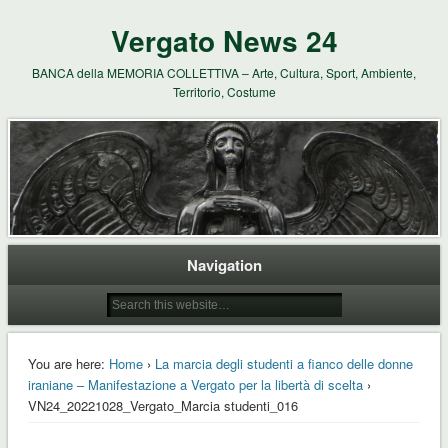
Vergato News 24
BANCA della MEMORIA COLLETTIVA – Arte, Cultura, Sport, Ambiente,
Territorio, Costume
Navigation
You are here:
Home
›
La marcia degli studenti a fianco delle donne
iraniane – Manifestazione a Vergato per la libertà di scelta
›
VN24_20221028_Vergato_Marcia studenti_016