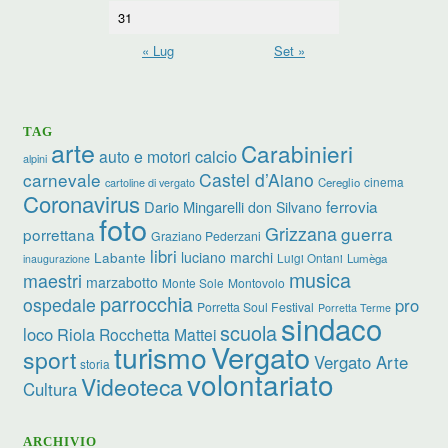
31
« Lug
Set »
TAG
arte
Carabinieri
calcio
auto e motori
alpini
carnevale
Castel d’Aiano
cinema
Cereglio
cartoline di vergato
Coronavirus
ferrovia
Dario Mingarelli
don Silvano
foto
Grizzana
guerra
porrettana
Graziano Pederzani
libri
luciano marchi
Labante
Luigi Ontani
Lumèga
inaugurazione
musica
maestri
marzabotto
Monte Sole
Montovolo
parrocchia
ospedale
pro
Porretta Soul Festival
Porretta Terme
sindaco
scuola
loco
Riola
Rocchetta Mattei
turismo
Vergato
sport
Vergato Arte
storia
volontariato
Videoteca
Cultura
ARCHIVIO