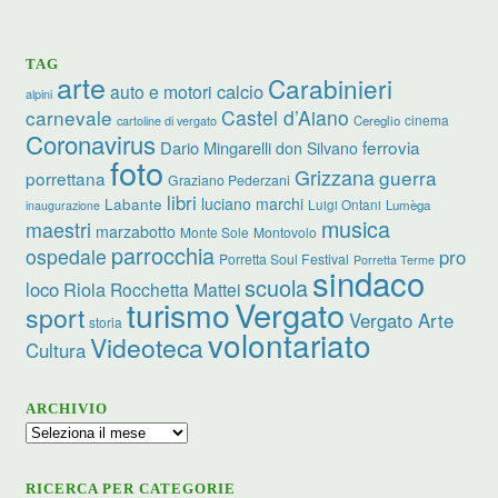
TAG
arte
Carabinieri
calcio
auto e motori
alpini
carnevale
Castel d’Aiano
cinema
Cereglio
cartoline di vergato
Coronavirus
ferrovia
Dario Mingarelli
don Silvano
foto
Grizzana
guerra
porrettana
Graziano Pederzani
libri
luciano marchi
Labante
Luigi Ontani
Lumèga
inaugurazione
musica
maestri
marzabotto
Monte Sole
Montovolo
parrocchia
ospedale
pro
Porretta Soul Festival
Porretta Terme
sindaco
scuola
loco
Riola
Rocchetta Mattei
turismo
Vergato
sport
Vergato Arte
storia
volontariato
Videoteca
Cultura
ARCHIVIO
Archivio
RICERCA PER CATEGORIE