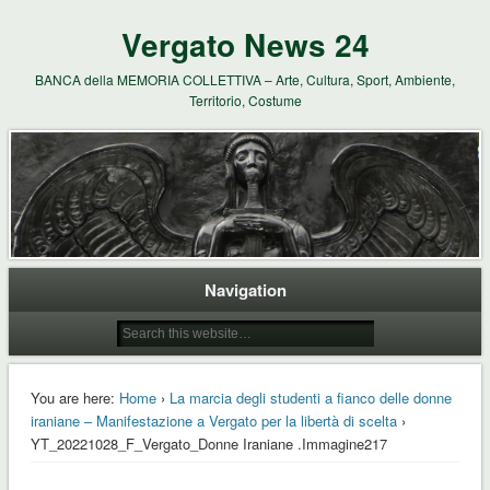
Vergato News 24
BANCA della MEMORIA COLLETTIVA – Arte, Cultura, Sport, Ambiente,
Territorio, Costume
Navigation
You are here:
Home
›
La marcia degli studenti a fianco delle donne
iraniane – Manifestazione a Vergato per la libertà di scelta
›
YT_20221028_F_Vergato_Donne Iraniane .Immagine217