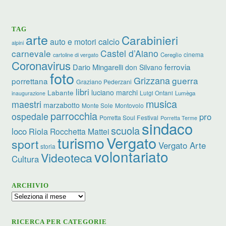
TAG
arte
Carabinieri
calcio
auto e motori
alpini
carnevale
Castel d’Aiano
cinema
Cereglio
cartoline di vergato
Coronavirus
ferrovia
Dario Mingarelli
don Silvano
foto
Grizzana
guerra
porrettana
Graziano Pederzani
libri
luciano marchi
Labante
Luigi Ontani
Lumèga
inaugurazione
musica
maestri
marzabotto
Monte Sole
Montovolo
parrocchia
ospedale
pro
Porretta Soul Festival
Porretta Terme
sindaco
scuola
loco
Riola
Rocchetta Mattei
turismo
Vergato
sport
Vergato Arte
storia
volontariato
Videoteca
Cultura
ARCHIVIO
Archivio
RICERCA PER CATEGORIE