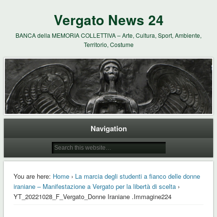
Vergato News 24
BANCA della MEMORIA COLLETTIVA – Arte, Cultura, Sport, Ambiente,
Territorio, Costume
Navigation
You are here:
Home
›
La marcia degli studenti a fianco delle donne
iraniane – Manifestazione a Vergato per la libertà di scelta
›
YT_20221028_F_Vergato_Donne Iraniane .Immagine224