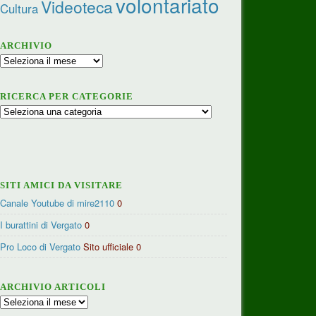
volontariato
Videoteca
Cultura
ARCHIVIO
Archivio
RICERCA PER CATEGORIE
Ricerca
per
categorie
SITI AMICI DA VISITARE
Canale Youtube di mire2110
0
I burattini di Vergato
0
Pro Loco di Vergato
Sito ufficiale 0
ARCHIVIO ARTICOLI
Archivio
articoli