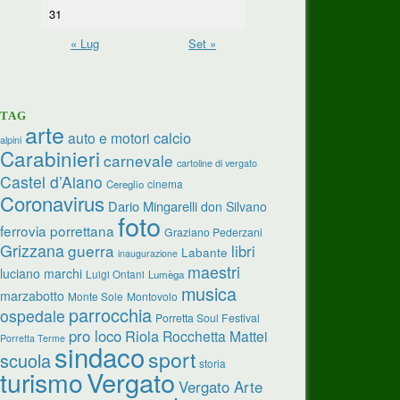
31
« Lug
Set »
TAG
arte
calcio
auto e motori
alpini
Carabinieri
carnevale
cartoline di vergato
Castel d’Aiano
cinema
Cereglio
Coronavirus
Dario Mingarelli
don Silvano
foto
ferrovia porrettana
Graziano Pederzani
Grizzana
guerra
libri
Labante
inaugurazione
maestri
luciano marchi
Luigi Ontani
Lumèga
musica
marzabotto
Monte Sole
Montovolo
parrocchia
ospedale
Porretta Soul Festival
pro loco
Riola
Rocchetta Mattei
Porretta Terme
sindaco
sport
scuola
storia
turismo
Vergato
Vergato Arte