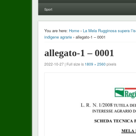
Sport
You are here:
Home
›
La Mela Rugginosa supera l’isc
indigene agrarie
› allegato-1 – 0001
allegato-1 – 0001
2022-10-27 | Full size is
1809 × 2560
pixels