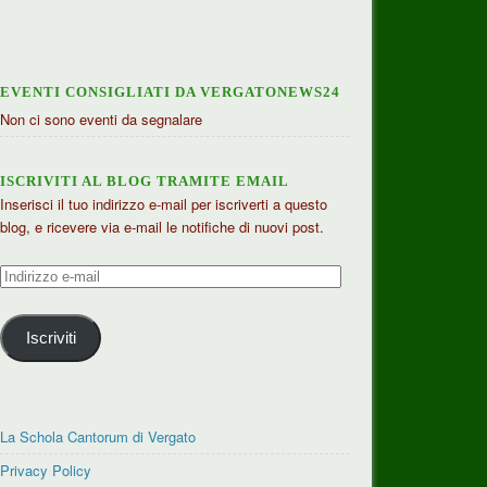
EVENTI CONSIGLIATI DA VERGATONEWS24
Non ci sono eventi da segnalare
ISCRIVITI AL BLOG TRAMITE EMAIL
Inserisci il tuo indirizzo e-mail per iscriverti a questo
blog, e ricevere via e-mail le notifiche di nuovi post.
Indirizzo
e-
mail
Iscriviti
La Schola Cantorum di Vergato
Privacy Policy