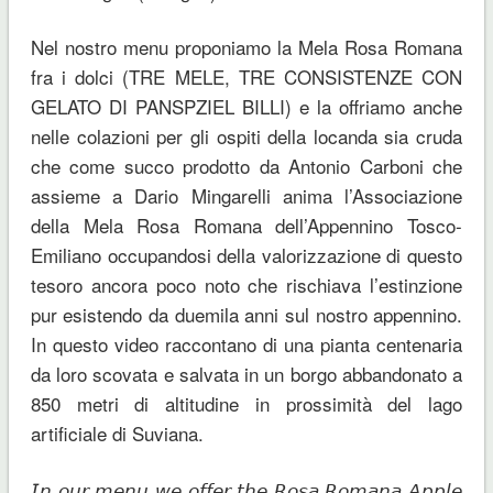
Nel nostro menu proponiamo la Mela Rosa Romana
fra i dolci (TRE MELE, TRE CONSISTENZE CON
GELATO DI PANSPZIEL BILLI) e la offriamo anche
nelle colazioni per gli ospiti della locanda sia cruda
che come succo prodotto da Antonio Carboni che
assieme a Dario Mingarelli anima l’Associazione
della Mela Rosa Romana dell’Appennino Tosco-
Emiliano occupandosi della valorizzazione di questo
tesoro ancora poco noto che rischiava l’estinzione
pur esistendo da duemila anni sul nostro appennino.
In questo video raccontano di una pianta centenaria
da loro scovata e salvata in un borgo abbandonato a
850 metri di altitudine in prossimità del lago
artificiale di Suviana.
𝘐𝘯 𝘰𝘶𝘳 𝘮𝘦𝘯𝘶 𝘸𝘦 𝘰𝘧𝘧𝘦𝘳 𝘵𝘩𝘦 𝘙𝘰𝘴𝘢 𝘙𝘰𝘮𝘢𝘯𝘢 𝘈𝘱𝘱𝘭𝘦