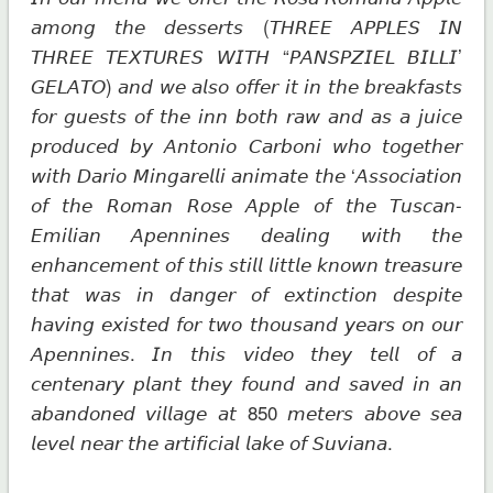
𝘢𝘮𝘰𝘯𝘨 𝘵𝘩𝘦 𝘥𝘦𝘴𝘴𝘦𝘳𝘵𝘴 (𝘛𝘏𝘙𝘌𝘌 𝘈𝘗𝘗𝘓𝘌𝘚 𝘐𝘕
𝘛𝘏𝘙𝘌𝘌 𝘛𝘌𝘟𝘛𝘜𝘙𝘌𝘚 𝘞𝘐𝘛𝘏 “𝘗𝘈𝘕𝘚𝘗𝘡𝘐𝘌𝘓 𝘉𝘐𝘓𝘓𝘐’
𝘎𝘌𝘓𝘈𝘛𝘖) 𝘢𝘯𝘥 𝘸𝘦 𝘢𝘭𝘴𝘰 𝘰𝘧𝘧𝘦𝘳 𝘪𝘵 𝘪𝘯 𝘵𝘩𝘦 𝘣𝘳𝘦𝘢𝘬𝘧𝘢𝘴𝘵𝘴
𝘧𝘰𝘳 𝘨𝘶𝘦𝘴𝘵𝘴 𝘰𝘧 𝘵𝘩𝘦 𝘪𝘯𝘯 𝘣𝘰𝘵𝘩 𝘳𝘢𝘸 𝘢𝘯𝘥 𝘢𝘴 𝘢 𝘫𝘶𝘪𝘤𝘦
𝘱𝘳𝘰𝘥𝘶𝘤𝘦𝘥 𝘣𝘺 𝘈𝘯𝘵𝘰𝘯𝘪𝘰 𝘊𝘢𝘳𝘣𝘰𝘯𝘪 𝘸𝘩𝘰 𝘵𝘰𝘨𝘦𝘵𝘩𝘦𝘳
𝘸𝘪𝘵𝘩 𝘋𝘢𝘳𝘪𝘰 𝘔𝘪𝘯𝘨𝘢𝘳𝘦𝘭𝘭𝘪 𝘢𝘯𝘪𝘮𝘢𝘵𝘦 𝘵𝘩𝘦 ‘𝘈𝘴𝘴𝘰𝘤𝘪𝘢𝘵𝘪𝘰𝘯
𝘰𝘧 𝘵𝘩𝘦 𝘙𝘰𝘮𝘢𝘯 𝘙𝘰𝘴𝘦 𝘈𝘱𝘱𝘭𝘦 𝘰𝘧 𝘵𝘩𝘦 𝘛𝘶𝘴𝘤𝘢𝘯-
𝘌𝘮𝘪𝘭𝘪𝘢𝘯 𝘈𝘱𝘦𝘯𝘯𝘪𝘯𝘦𝘴 𝘥𝘦𝘢𝘭𝘪𝘯𝘨 𝘸𝘪𝘵𝘩 𝘵𝘩𝘦
𝘦𝘯𝘩𝘢𝘯𝘤𝘦𝘮𝘦𝘯𝘵 𝘰𝘧 𝘵𝘩𝘪𝘴 𝘴𝘵𝘪𝘭𝘭 𝘭𝘪𝘵𝘵𝘭𝘦 𝘬𝘯𝘰𝘸𝘯 𝘵𝘳𝘦𝘢𝘴𝘶𝘳𝘦
𝘵𝘩𝘢𝘵 𝘸𝘢𝘴 𝘪𝘯 𝘥𝘢𝘯𝘨𝘦𝘳 𝘰𝘧 𝘦𝘹𝘵𝘪𝘯𝘤𝘵𝘪𝘰𝘯 𝘥𝘦𝘴𝘱𝘪𝘵𝘦
𝘩𝘢𝘷𝘪𝘯𝘨 𝘦𝘹𝘪𝘴𝘵𝘦𝘥 𝘧𝘰𝘳 𝘵𝘸𝘰 𝘵𝘩𝘰𝘶𝘴𝘢𝘯𝘥 𝘺𝘦𝘢𝘳𝘴 𝘰𝘯 𝘰𝘶𝘳
𝘈𝘱𝘦𝘯𝘯𝘪𝘯𝘦𝘴. 𝘐𝘯 𝘵𝘩𝘪𝘴 𝘷𝘪𝘥𝘦𝘰 𝘵𝘩𝘦𝘺 𝘵𝘦𝘭𝘭 𝘰𝘧 𝘢
𝘤𝘦𝘯𝘵𝘦𝘯𝘢𝘳𝘺 𝘱𝘭𝘢𝘯𝘵 𝘵𝘩𝘦𝘺 𝘧𝘰𝘶𝘯𝘥 𝘢𝘯𝘥 𝘴𝘢𝘷𝘦𝘥 𝘪𝘯 𝘢𝘯
𝘢𝘣𝘢𝘯𝘥𝘰𝘯𝘦𝘥 𝘷𝘪𝘭𝘭𝘢𝘨𝘦 𝘢𝘵 850 𝘮𝘦𝘵𝘦𝘳𝘴 𝘢𝘣𝘰𝘷𝘦 𝘴𝘦𝘢
𝘭𝘦𝘷𝘦𝘭 𝘯𝘦𝘢𝘳 𝘵𝘩𝘦 𝘢𝘳𝘵𝘪𝘧𝘪𝘤𝘪𝘢𝘭 𝘭𝘢𝘬𝘦 𝘰𝘧 𝘚𝘶𝘷𝘪𝘢𝘯𝘢.