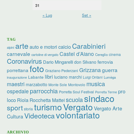
31
« Lug
Set »
TAG
arte
Carabinieri
calcio
auto e motori
alpini
carnevale
Castel d’Aiano
cinema
Cereglio
cartoline di vergato
Coronavirus
ferrovia
Dario Mingarelli
don Silvano
foto
Grizzana
guerra
porrettana
Graziano Pederzani
libri
luciano marchi
Labante
Luigi Ontani
Lumèga
inaugurazione
musica
maestri
marzabotto
Monte Sole
Montovolo
parrocchia
ospedale
pro
Porretta Soul Festival
Porretta Terme
sindaco
scuola
loco
Riola
Rocchetta Mattei
turismo
Vergato
sport
Vergato Arte
storia
volontariato
Videoteca
Cultura
ARCHIVIO