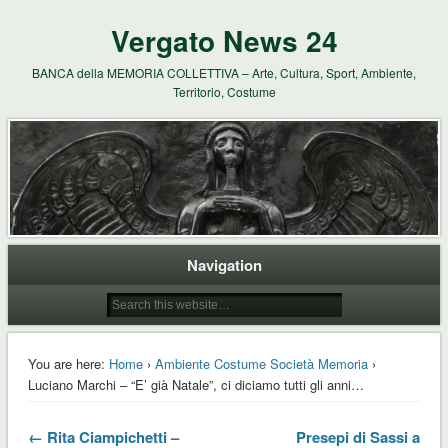
Vergato News 24
BANCA della MEMORIA COLLETTIVA – Arte, Cultura, Sport, Ambiente,
Territorio, Costume
Navigation
You are here:
Home
›
Ambiente Costume Società Memoria
›
Luciano Marchi – “E’ già Natale”, ci diciamo tutti gli anni…
← Rita Ciampichetti –
Presepi di Sassi a