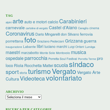
TAG
arte
Carabinieri
calcio
auto e motori
alpini
carnevale
Castel d’Aiano
cinema
Cereglio
cartoline di vergato
Coronavirus
ferrovia
Dario Mingarelli
don Silvano
foto
Grizzana
guerra
porrettana
Graziano Pederzani
libri
luciano marchi
Labante
Luigi Ontani
Lumèga
inaugurazione
musica
maestri
marzabotto
Monte Sole
Montovolo
parrocchia
ospedale
pro
Porretta Soul Festival
Porretta Terme
sindaco
scuola
loco
Riola
Rocchetta Mattei
turismo
Vergato
sport
Vergato Arte
storia
volontariato
Videoteca
Cultura
ARCHIVIO
Archivio
RICERCA PER CATEGORIE