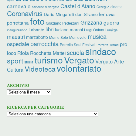
carnevale
Castel d’Aiano
cinema
Cereglio
cartoline di vergato
Coronavirus
ferrovia
Dario Mingarelli
don Silvano
foto
Grizzana
guerra
porrettana
Graziano Pederzani
libri
luciano marchi
Labante
Luigi Ontani
Lumèga
inaugurazione
musica
maestri
marzabotto
Monte Sole
Montovolo
parrocchia
ospedale
pro
Porretta Soul Festival
Porretta Terme
sindaco
scuola
loco
Riola
Rocchetta Mattei
turismo
Vergato
sport
Vergato Arte
storia
volontariato
Videoteca
Cultura
ARCHIVIO
Archivio
RICERCA PER CATEGORIE
Ricerca
per
categorie