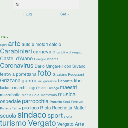
31
« Lug
Set »
TAG
arte
calcio
auto e motori
alpini
Carabinieri
carnevale
cartoline di vergato
Castel d’Aiano
cinema
Cereglio
Coronavirus
Dario Mingarelli
don Silvano
foto
ferrovia porrettana
Graziano Pederzani
Grizzana
guerra
libri
Labante
inaugurazione
maestri
luciano marchi
Luigi Ontani
Lumèga
musica
marzabotto
Monte Sole
Montovolo
parrocchia
ospedale
Porretta Soul Festival
pro loco
Riola
Rocchetta Mattei
Porretta Terme
sindaco
sport
scuola
storia
turismo
Vergato
Vergato Arte