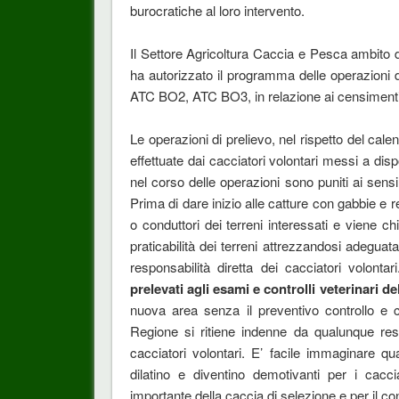
burocratiche al loro intervento.
Il Settore Agricoltura Caccia e Pesca ambito
ha autorizzato il programma delle operazioni di
ATC BO2, ATC BO3, in relazione ai censimenti e
Le operazioni di prelievo, nel rispetto del calen
effettuate dai cacciatori volontari messi a dis
nel corso delle operazioni sono puniti ai sensi
Prima di dare inizio alle catture con gabbie e re
o conduttori dei terreni interessati e viene ch
praticabilità dei terreni attrezzandosi adegua
responsabilità diretta dei cacciatori volont
prelevati agli esami e controlli veterinari de
nuova area senza il preventivo controllo e c
Regione si ritiene indenne da qualunque resp
cacciatori volontari. E’ facile immaginare qu
dilatino e diventino demotivanti per i cacc
importante della caccia di selezione e per il con