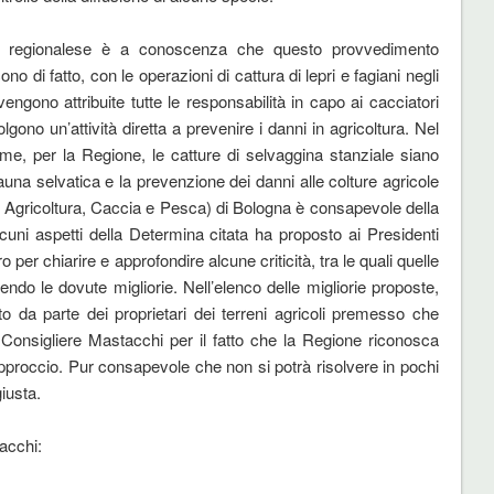
ta regionalese è a conoscenza che questo provvedimento
o di fatto, con le operazioni di cattura di lepri e fagiani negli
no attribuite tutte le responsabilità in capo ai cacciatori
gono un’attività diretta a prevenire i danni in agricoltura. Nel
e, per la Regione, le catture di selvaggina stanziale siano
fauna selvatica e la prevenzione dei danni alle colture agricole
e Agricoltura, Caccia e Pesca) di Bologna è consapevole della
cuni aspetti della Determina citata ha proposto ai Presidenti
 chiarire e approfondire alcune criticità, tra le quali quelle
ndo le dovute migliorie. Nell’elenco delle migliorie proposte,
tto da parte dei proprietari dei terreni agricoli premesso che
l Consigliere Mastacchi per il fatto che la Regione riconosca
approccio. Pur consapevole che non si potrà risolvere in pochi
giusta.
acchi: