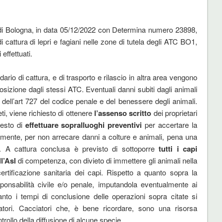
 di Bologna, in data 05/12/2022 con Determina numero 23898,
 cattura di lepri e fagiani nelle zone di tutela degli ATC BO1,
ffettuati.
dario di cattura, e di trasporto e rilascio in altra area vengono
posizione dagli stessi ATC. Eventuali danni subiti dagli animali
 dell’art 727 del codice penale e del benessere degli animali.
ti, viene richiesto di ottenere
l’assenso scritto
dei proprietari
iesto di
effettuare sopralluoghi preventivi
per accertare la
tamente, per non arrecare danni a colture e animali, pena una
ari. A cattura conclusa è previsto di sottoporre
tutti
i capi
ll’Asl
di competenza, con divieto di immettere gli animali nella
ertificazione sanitaria dei capi. Rispetto a quanto sopra la
onsabilità civile e/o penale, imputandola eventualmente ai
anto i tempi di conclusione delle operazioni sopra citate si
iatori. Cacciatori che, è bene ricordare, sono una risorsa
trollo della diffusione di alcune specie.