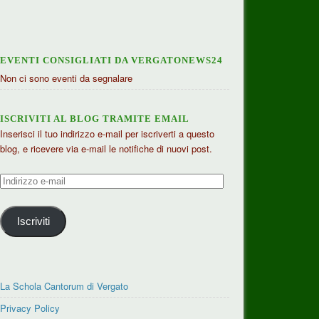
EVENTI CONSIGLIATI DA VERGATONEWS24
Non ci sono eventi da segnalare
ISCRIVITI AL BLOG TRAMITE EMAIL
Inserisci il tuo indirizzo e-mail per iscriverti a questo
blog, e ricevere via e-mail le notifiche di nuovi post.
Indirizzo
e-
mail
Iscriviti
La Schola Cantorum di Vergato
Privacy Policy