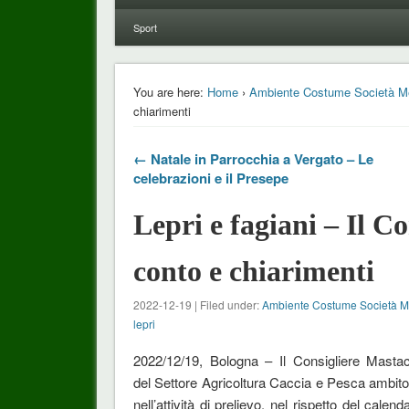
Sport
You are here:
Home
›
Ambiente Costume Società M
chiarimenti
← Natale in Parrocchia a Vergato – Le
celebrazioni e il Presepe
Lepri e fagiani – Il C
conto e chiarimenti
2022-12-19 | Filed under:
Ambiente Costume Società 
lepri
2022/12/19, Bologna – Il Consigliere Masta
del Settore Agricoltura Caccia e Pesca ambito
nell’attività di prelievo, nel rispetto del calend