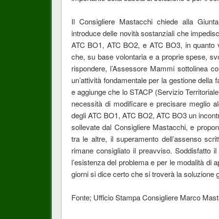
Il Consigliere Mastacchi chiede alla Giun
introduce delle novità sostanziali che impediscon
ATC BO1, ATC BO2, e ATC BO3, in quanto vengo
che, su base volontaria e a proprie spese, svol
rispondere, l’Assessore Mammi sottolinea com
un’attività fondamentale per la gestione della 
e aggiunge che lo STACP (Servizio Territorial
necessità di modificare e precisare meglio al
degli ATC BO1, ATC BO2, ATC BO3 un incontro per
sollevate dal Consigliere Mastacchi, e propone
tra le altre, il superamento dell’assenso scri
rimane consigliato il preavviso. Soddisfatto i
l’esistenza del problema e per le modalità di 
giorni si dice certo che si troverà la soluzione 
Fonte; Ufficio Stampa Consigliere Marco Mast