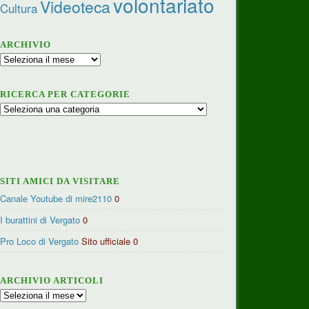
volontariato
Videoteca
Cultura
ARCHIVIO
Archivio
RICERCA PER CATEGORIE
Ricerca
per
categorie
SITI AMICI DA VISITARE
Canale Youtube di mire2110
0
I burattini di Vergato
0
Pro Loco di Vergato
Sito ufficiale 0
ARCHIVIO ARTICOLI
Archivio
articoli