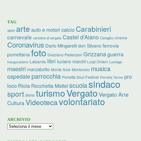
TAG
arte
Carabinieri
calcio
auto e motori
alpini
carnevale
Castel d’Aiano
cinema
Cereglio
cartoline di vergato
Coronavirus
ferrovia
Dario Mingarelli
don Silvano
foto
Grizzana
guerra
porrettana
Graziano Pederzani
libri
luciano marchi
Labante
Luigi Ontani
Lumèga
inaugurazione
musica
maestri
marzabotto
Monte Sole
Montovolo
parrocchia
ospedale
pro
Porretta Soul Festival
Porretta Terme
sindaco
scuola
loco
Riola
Rocchetta Mattei
turismo
Vergato
sport
Vergato Arte
storia
volontariato
Videoteca
Cultura
ARCHIVIO
Archivio