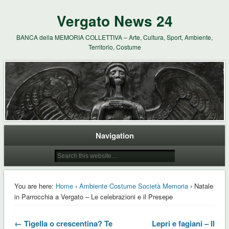
Vergato News 24
BANCA della MEMORIA COLLETTIVA – Arte, Cultura, Sport, Ambiente,
Territorio, Costume
Navigation
You are here:
Home
›
Ambiente Costume Società Memoria
› Natale
in Parrocchia a Vergato – Le celebrazioni e il Presepe
← Tigella o crescentina? Te
Lepri e fagiani – Il