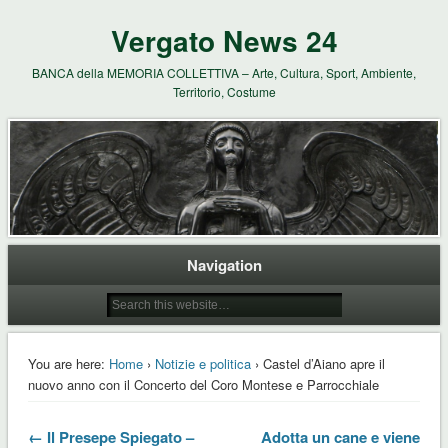
Vergato News 24
BANCA della MEMORIA COLLETTIVA – Arte, Cultura, Sport, Ambiente,
Territorio, Costume
Navigation
You are here:
Home
›
Notizie e politica
› Castel d’Aiano apre il
nuovo anno con il Concerto del Coro Montese e Parrocchiale
← Il Presepe Spiegato –
Adotta un cane e viene