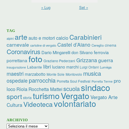
« Lug
Set »
TAG
arte
Carabinieri
calcio
auto e motori
alpini
carnevale
Castel d’Aiano
cinema
Cereglio
cartoline di vergato
Coronavirus
ferrovia
Dario Mingarelli
don Silvano
foto
Grizzana
guerra
porrettana
Graziano Pederzani
libri
luciano marchi
Labante
Luigi Ontani
Lumèga
inaugurazione
musica
maestri
marzabotto
Monte Sole
Montovolo
parrocchia
ospedale
pro
Porretta Soul Festival
Porretta Terme
sindaco
scuola
loco
Riola
Rocchetta Mattei
turismo
Vergato
sport
Vergato Arte
storia
volontariato
Videoteca
Cultura
ARCHIVIO
Archivio