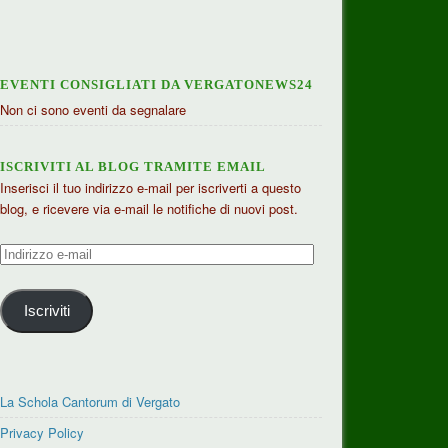
EVENTI CONSIGLIATI DA VERGATONEWS24
Non ci sono eventi da segnalare
ISCRIVITI AL BLOG TRAMITE EMAIL
Inserisci il tuo indirizzo e-mail per iscriverti a questo
blog, e ricevere via e-mail le notifiche di nuovi post.
Indirizzo
e-
mail
Iscriviti
La Schola Cantorum di Vergato
Privacy Policy