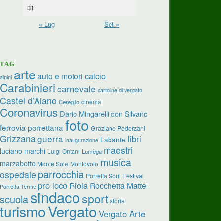
31
« Lug
Set »
TAG
arte
calcio
auto e motori
alpini
Carabinieri
carnevale
cartoline di vergato
Castel d’Aiano
cinema
Cereglio
Coronavirus
Dario Mingarelli
don Silvano
foto
ferrovia porrettana
Graziano Pederzani
Grizzana
guerra
libri
Labante
inaugurazione
maestri
luciano marchi
Luigi Ontani
Lumèga
musica
marzabotto
Monte Sole
Montovolo
parrocchia
ospedale
Porretta Soul Festival
pro loco
Riola
Rocchetta Mattei
Porretta Terme
sindaco
sport
scuola
storia
Vergato
turismo
Vergato Arte