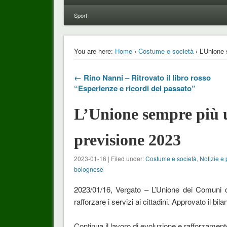
Sport
You are here:
Home
›
Costume e società
› L’Unione 
← Rino Nanni – Ritrovato il libro rosso
“Esperienze e ricordi del passato”
L’Unione sempre più u
previsione 2023
2023-01-16 | Filed under:
Costume e società
,
Notizie e 
bolognese
2023/01/16, Vergato – L’Unione dei Comuni 
rafforzare i servizi ai cittadini. Approvato il b
Continua il lavoro di evoluzione e rafforzament