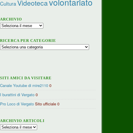
volontariato
Videoteca
Cultura
ARCHIVIO
Archivio
RICERCA PER CATEGORIE
Ricerca
per
categorie
SITI AMICI DA VISITARE
Canale Youtube di mire2110
0
I burattini di Vergato
0
Pro Loco di Vergato
Sito ufficiale 0
ARCHIVIO ARTICOLI
Archivio
articoli