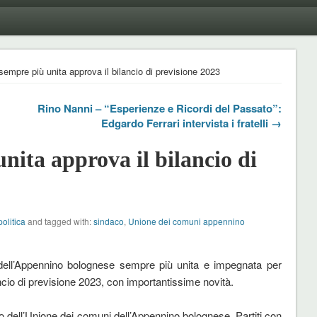
sempre più unita approva il bilancio di previsione 2023
Rino Nanni – “Esperienze e Ricordi del Passato”:
Edgardo Ferrari intervista i fratelli →
nita approva il bilancio di
politica
and tagged with:
sindaco
,
Unione dei comuni appennino
dell’Appennino bolognese sempre più unita e impegnata per
ilancio di previsione 2023, con importantissime novità.
o dell’Unione dei comuni dell’Appennino bolognese. Partiti con