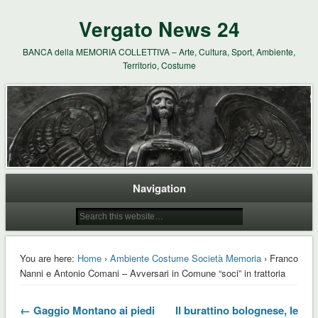
Vergato News 24
BANCA della MEMORIA COLLETTIVA – Arte, Cultura, Sport, Ambiente,
Territorio, Costume
Navigation
You are here:
Home
›
Ambiente Costume Società Memoria
› Franco
Nanni e Antonio Comani – Avversari in Comune “soci” in trattoria
← Gaggio Montano ai piedi
Il burattino bolognese, le