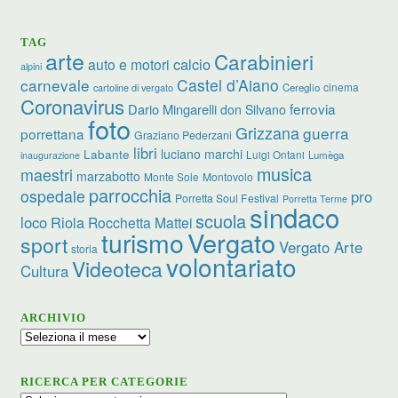
TAG
arte
Carabinieri
calcio
auto e motori
alpini
carnevale
Castel d’Aiano
cinema
Cereglio
cartoline di vergato
Coronavirus
ferrovia
Dario Mingarelli
don Silvano
foto
Grizzana
guerra
porrettana
Graziano Pederzani
libri
luciano marchi
Labante
Luigi Ontani
Lumèga
inaugurazione
musica
maestri
marzabotto
Monte Sole
Montovolo
parrocchia
ospedale
pro
Porretta Soul Festival
Porretta Terme
sindaco
scuola
loco
Riola
Rocchetta Mattei
turismo
Vergato
sport
Vergato Arte
storia
volontariato
Videoteca
Cultura
ARCHIVIO
Archivio
RICERCA PER CATEGORIE