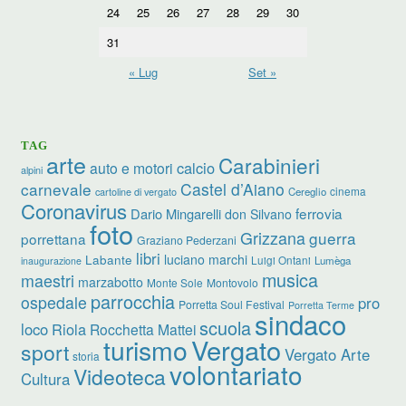
24
25
26
27
28
29
30
31
« Lug
Set »
TAG
arte
Carabinieri
calcio
auto e motori
alpini
carnevale
Castel d’Aiano
cinema
Cereglio
cartoline di vergato
Coronavirus
ferrovia
Dario Mingarelli
don Silvano
foto
Grizzana
guerra
porrettana
Graziano Pederzani
libri
luciano marchi
Labante
Luigi Ontani
Lumèga
inaugurazione
musica
maestri
marzabotto
Monte Sole
Montovolo
parrocchia
ospedale
pro
Porretta Soul Festival
Porretta Terme
sindaco
scuola
loco
Riola
Rocchetta Mattei
turismo
Vergato
sport
Vergato Arte
storia
volontariato
Videoteca
Cultura