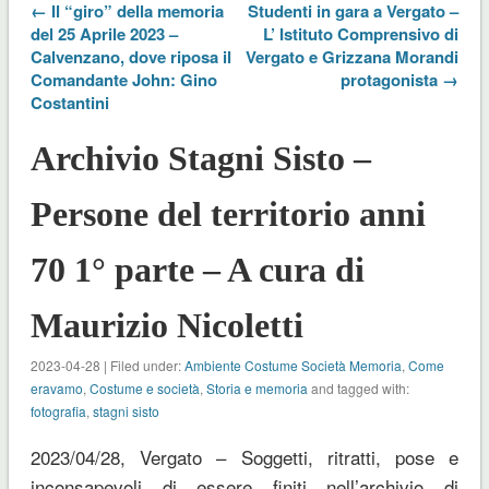
← Il “giro” della memoria
Studenti in gara a Vergato –
del 25 Aprile 2023 –
L’ Istituto Comprensivo di
Calvenzano, dove riposa il
Vergato e Grizzana Morandi
Comandante John: Gino
protagonista →
Costantini
Archivio Stagni Sisto –
Persone del territorio anni
70 1° parte – A cura di
Maurizio Nicoletti
2023-04-28 | Filed under:
Ambiente Costume Società Memoria
,
Come
eravamo
,
Costume e società
,
Storia e memoria
and tagged with:
fotografia
,
stagni sisto
2023/04/28, Vergato – Soggetti, ritratti, pose e
inconsapevoli di essere finiti nell’archivio di