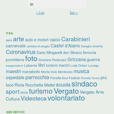
31
« Lug
Set »
TAG
arte
Carabinieri
calcio
auto e motori
alpini
carnevale
Castel d’Aiano
cinema
Cereglio
cartoline di vergato
Coronavirus
ferrovia
Dario Mingarelli
don Silvano
foto
Grizzana
guerra
porrettana
Graziano Pederzani
libri
luciano marchi
Labante
Luigi Ontani
Lumèga
inaugurazione
musica
maestri
marzabotto
Monte Sole
Montovolo
parrocchia
ospedale
pro
Porretta Soul Festival
Porretta Terme
sindaco
scuola
loco
Riola
Rocchetta Mattei
turismo
Vergato
sport
Vergato Arte
storia
volontariato
Videoteca
Cultura
ARCHIVIO