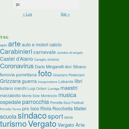
31
« Lug
Set »
TAG
arte
calcio
auto e motori
alpini
Carabinieri
carnevale
cartoline di vergato
Castel d’Aiano
cinema
Cereglio
Coronavirus
Dario Mingarelli
don Silvano
foto
ferrovia porrettana
Graziano Pederzani
Grizzana
guerra
libri
Labante
inaugurazione
maestri
luciano marchi
Luigi Ontani
Lumèga
musica
marzabotto
Monte Sole
Montovolo
parrocchia
ospedale
Porretta Soul Festival
pro loco
Riola
Rocchetta Mattei
Porretta Terme
sindaco
sport
scuola
storia
turismo
Vergato
Vergato Arte