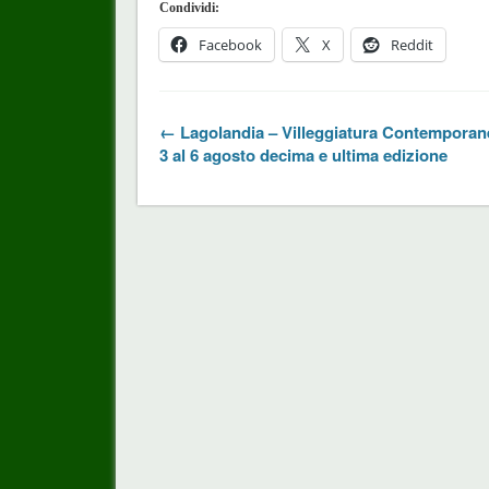
Condividi:
Facebook
X
Reddit
← Lagolandia – Villeggiatura Contemporane
3 al 6 agosto decima e ultima edizione