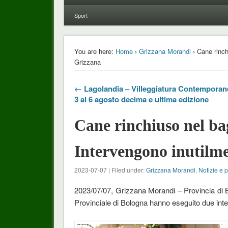
Sport
You are here:
Home
›
Grizzana Morandi
› Cane rinch
Grizzana
← Lagolandia – Villeggiatura Contemporane
3 al 6 agosto decima e ultima edizione
Cane rinchiuso nel ba
Intervengono inutilme
2023-07-07 | Filed under:
Grizzana Morandi
,
Notizie e p
2023/07/07, Grizzana Morandi – Provincia di Bo
Provinciale di Bologna hanno eseguito due inter