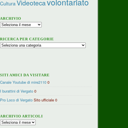
volontariato
Videoteca
Cultura
ARCHIVIO
Archivio
RICERCA PER CATEGORIE
Ricerca
per
categorie
SITI AMICI DA VISITARE
Canale Youtube di mire2110
0
I burattini di Vergato
0
Pro Loco di Vergato
Sito ufficiale 0
ARCHIVIO ARTICOLI
Archivio
articoli