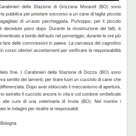
Carabinieri della Stazione di Grizzana Morandi (BO) sono
via pubblica per prestare soccorso a un cane di taglia piccola
agliaio di un’auto parcheggiata. Purtroppo, per il piccolo
è deceduto poco dopo. Durante la ricostruzione dei fatti, è
menticato a bordo dell’auto nel pomeriggio, durante le ore più
a fare delle commissioni in paese. La carcassa del cagnolino
in corso ulteriori accertamenti per verificare la responsabilità
lieto fine. I Carabinieri della Stazione di Dozza (BO) sono
va sentito dei lamenti, per tirare fuori un cucciolo di cane che
ndifferenziata. Dopo aver sbloccato il meccanismo di apertura,
no estratto il cucciolo ancora in vita e col cordone ombelicale
to alle cure di una veterinaria di Imola (BO). Nel mentre i
o le indagini per risalire ai responsabili.
i Bologna