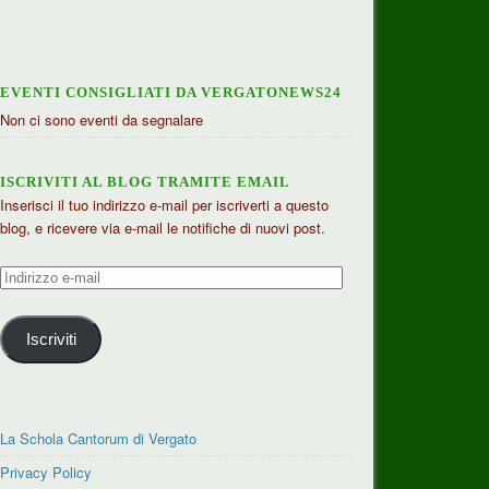
EVENTI CONSIGLIATI DA VERGATONEWS24
Non ci sono eventi da segnalare
ISCRIVITI AL BLOG TRAMITE EMAIL
Inserisci il tuo indirizzo e-mail per iscriverti a questo
blog, e ricevere via e-mail le notifiche di nuovi post.
Indirizzo
e-
mail
Iscriviti
La Schola Cantorum di Vergato
Privacy Policy