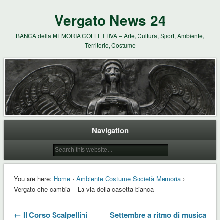
Vergato News 24
BANCA della MEMORIA COLLETTIVA – Arte, Cultura, Sport, Ambiente,
Territorio, Costume
Navigation
You are here:
Home
›
Ambiente Costume Società Memoria
›
Vergato che cambia – La via della casetta bianca
← Il Corso Scalpellini
Settembre a ritmo di musica