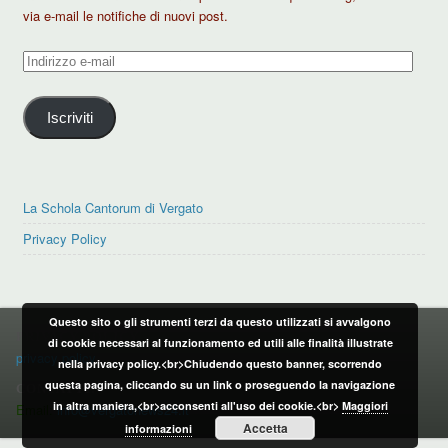
via e-mail le notifiche di nuovi post.
Indirizzo
e-
mail
Iscriviti
La Schola Cantorum di Vergato
Privacy Policy
Questo sito o gli strumenti terzi da questo utilizzati si avvalgono
PRIVACY POLICY
di cookie necessari al funzionamento ed utili alle finalità illustrate
privacy policy
nella privacy policy.<br>Chiudendo questo banner, scorrendo
questa pagina, cliccando su un link o proseguendo la navigazione
CONTATTI:
in altra maniera,<br>acconsenti all'uso dei cookie.<br>
Maggiori
Email:
info@vergatonews24.it
Accetta
informazioni