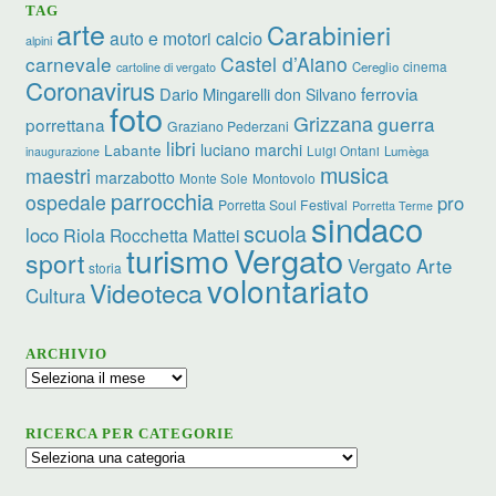
TAG
arte
Carabinieri
calcio
auto e motori
alpini
carnevale
Castel d’Aiano
cinema
Cereglio
cartoline di vergato
Coronavirus
ferrovia
Dario Mingarelli
don Silvano
foto
Grizzana
guerra
porrettana
Graziano Pederzani
libri
luciano marchi
Labante
Luigi Ontani
Lumèga
inaugurazione
musica
maestri
marzabotto
Monte Sole
Montovolo
parrocchia
ospedale
pro
Porretta Soul Festival
Porretta Terme
sindaco
scuola
loco
Riola
Rocchetta Mattei
turismo
Vergato
sport
Vergato Arte
storia
volontariato
Videoteca
Cultura
ARCHIVIO
Archivio
RICERCA PER CATEGORIE
Ricerca
per