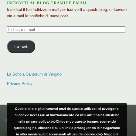
ISCRIVITI AL BLOG TRAMITE EMAIL
Inserisci il tuo indirizzo e-mail per iscriverti a questo blog, e ricevere
via e-mail le notifiche di nuovi post.
Indirizzo
e-
mail
Iscriviti
La Schola Cantorum di Vergato
Privacy Policy
Questo sito o gli strumenti terzi da questo utilizzati si avvalgono
PRIVACY POLICY
di cookie necessari al funzionamento ed utili alle finalità illustrate
privacy policy
nella privacy policy.<br>Chiudendo questo banner, scorrendo
questa pagina, cliccando su un link o proseguendo la navigazione
CONTATTI:
in altra maniera,<br>acconsenti all'uso dei cookie.<br>
Maggiori
Email:
info@vergatonews24.it