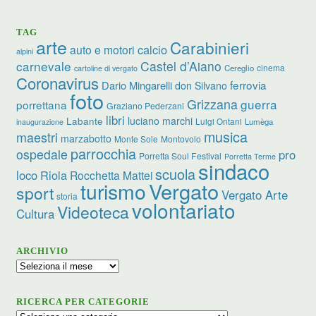
TAG
arte
Carabinieri
calcio
auto e motori
alpini
carnevale
Castel d’Aiano
cinema
Cereglio
cartoline di vergato
Coronavirus
ferrovia
Dario Mingarelli
don Silvano
foto
Grizzana
guerra
porrettana
Graziano Pederzani
libri
luciano marchi
Labante
Luigi Ontani
Lumèga
inaugurazione
musica
maestri
marzabotto
Monte Sole
Montovolo
parrocchia
ospedale
pro
Porretta Soul Festival
Porretta Terme
sindaco
scuola
loco
Riola
Rocchetta Mattei
turismo
Vergato
sport
Vergato Arte
storia
volontariato
Videoteca
Cultura
ARCHIVIO
Archivio
RICERCA PER CATEGORIE
Ricerca