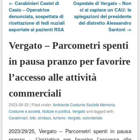
← Carabinieri Castel di
Ospedale di Vergato – Non
Casio – Operatrice
ci si capisce un CAU: le
denunciata, sospettata di
spiegazioni del presidente
ricettazione di fedi nuziali
del distretto Alessandro
asportate ai pazienti RSA
Santoni →
Vergato – Parcometri spenti
in pausa pranzo per favorire
l’accesso alle attività
commerciali
2023-09-25 | Filed under:
Ambiente Costume Società Memoria
,
Costume e società
,
Notizie e politica
,
Vergato
and tagged with:
Carabinieri
,
foto
,
sindaco
,
turismo
,
Vergato
,
volontariato
2023/29/25, Vergato – Parcometri spenti in pausa
pranzo – L’iniziativa per favorire l’accesso alle