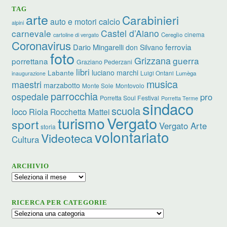
TAG
arte
Carabinieri
calcio
auto e motori
alpini
carnevale
Castel d’Aiano
cinema
Cereglio
cartoline di vergato
Coronavirus
ferrovia
Dario Mingarelli
don Silvano
foto
Grizzana
guerra
porrettana
Graziano Pederzani
libri
luciano marchi
Labante
Luigi Ontani
Lumèga
inaugurazione
musica
maestri
marzabotto
Monte Sole
Montovolo
parrocchia
ospedale
pro
Porretta Soul Festival
Porretta Terme
sindaco
scuola
loco
Riola
Rocchetta Mattei
turismo
Vergato
sport
Vergato Arte
storia
volontariato
Videoteca
Cultura
ARCHIVIO
Archivio
RICERCA PER CATEGORIE
Ricerca
per