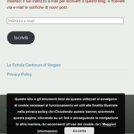
Inserisci il tuo indirizzo e-mail per iscriverti a questo blog, e ricevere
via e-mail le notifiche di nuovi post.
Indirizzo
e-
mail
Iscriviti
La Schola Cantorum di Vergato
Privacy Policy
Questo sito o gli strumenti terzi da questo utilizzati si avvalgono
PRIVACY POLICY
di cookie necessari al funzionamento ed utili alle finalità illustrate
privacy policy
nella privacy policy.<br>Chiudendo questo banner, scorrendo
questa pagina, cliccando su un link o proseguendo la navigazione
CONTATTI:
in altra maniera,<br>acconsenti all'uso dei cookie.<br>
Maggiori
Email:
info@vergatonews24.it
Accetta
informazioni