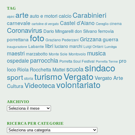
TAG
arte
Carabinieri
calcio
auto e motori
alpini
carnevale
Castel d’Aiano
cinema
Cereglio
cartoline di vergato
Coronavirus
ferrovia
Dario Mingarelli
don Silvano
foto
Grizzana
guerra
porrettana
Graziano Pederzani
libri
luciano marchi
Labante
Luigi Ontani
Lumèga
inaugurazione
musica
maestri
marzabotto
Monte Sole
Montovolo
parrocchia
ospedale
pro
Porretta Soul Festival
Porretta Terme
sindaco
scuola
loco
Riola
Rocchetta Mattei
turismo
Vergato
sport
Vergato Arte
storia
volontariato
Videoteca
Cultura
ARCHIVIO
Archivio
RICERCA PER CATEGORIE
Ricerca