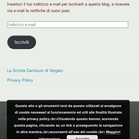
Inserisci il tuo indirizzo e-mail per iscriverti a questo blog, e ricevere
via e-mail le notifiche di nuovi post.
Indirizzo
e-
mail
Iscriviti
La Schola Cantorum di Vergato
Privacy Policy
Questo sito o gli strumenti terzi da questo utilizzati si avvalgono
PRIVACY POLICY
di cookie necessari al funzionamento ed utili alle finalità illustrate
privacy policy
nella privacy policy.<br>Chiudendo questo banner, scorrendo
questa pagina, cliccando su un link o proseguendo la navigazione
CONTATTI:
in altra maniera,<br>acconsenti all'uso dei cookie.<br>
Maggiori
Email:
info@vergatonews24.it
Accetta
informazioni