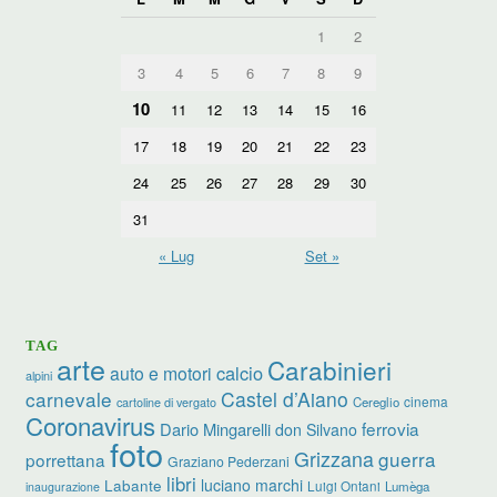
1
2
3
4
5
6
7
8
9
10
11
12
13
14
15
16
17
18
19
20
21
22
23
24
25
26
27
28
29
30
31
« Lug
Set »
TAG
arte
Carabinieri
calcio
auto e motori
alpini
carnevale
Castel d’Aiano
cinema
Cereglio
cartoline di vergato
Coronavirus
ferrovia
Dario Mingarelli
don Silvano
foto
Grizzana
guerra
porrettana
Graziano Pederzani
libri
luciano marchi
Labante
Luigi Ontani
Lumèga
inaugurazione