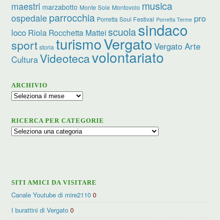
musica
maestri
marzabotto
Monte Sole
Montovolo
parrocchia
ospedale
pro
Porretta Soul Festival
Porretta Terme
sindaco
scuola
loco
Riola
Rocchetta Mattei
turismo
Vergato
sport
Vergato Arte
storia
volontariato
Videoteca
Cultura
ARCHIVIO
Archivio
RICERCA PER CATEGORIE
Ricerca
per
categorie
SITI AMICI DA VISITARE
Canale Youtube di mire2110
0
I burattini di Vergato
0