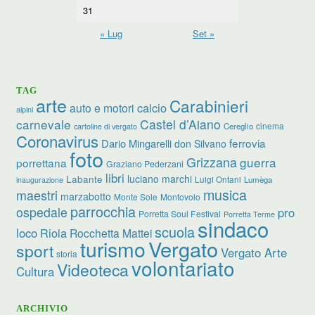
31
« Lug
Set »
TAG
arte
Carabinieri
calcio
auto e motori
alpini
carnevale
Castel d’Aiano
cinema
Cereglio
cartoline di vergato
Coronavirus
ferrovia
Dario Mingarelli
don Silvano
foto
Grizzana
guerra
porrettana
Graziano Pederzani
libri
luciano marchi
Labante
Luigi Ontani
Lumèga
inaugurazione
musica
maestri
marzabotto
Monte Sole
Montovolo
parrocchia
ospedale
pro
Porretta Soul Festival
Porretta Terme
sindaco
scuola
loco
Riola
Rocchetta Mattei
turismo
Vergato
sport
Vergato Arte
storia
volontariato
Videoteca
Cultura
ARCHIVIO