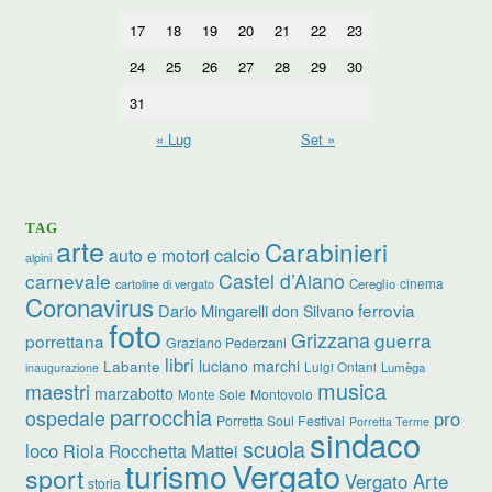
17
18
19
20
21
22
23
24
25
26
27
28
29
30
31
« Lug
Set »
TAG
arte
Carabinieri
calcio
auto e motori
alpini
carnevale
Castel d’Aiano
cinema
Cereglio
cartoline di vergato
Coronavirus
ferrovia
Dario Mingarelli
don Silvano
foto
Grizzana
guerra
porrettana
Graziano Pederzani
libri
Labante
luciano marchi
Luigi Ontani
Lumèga
inaugurazione
musica
maestri
marzabotto
Monte Sole
Montovolo
parrocchia
ospedale
pro
Porretta Soul Festival
Porretta Terme
sindaco
scuola
loco
Riola
Rocchetta Mattei
Vergato
turismo
sport
Vergato Arte
storia