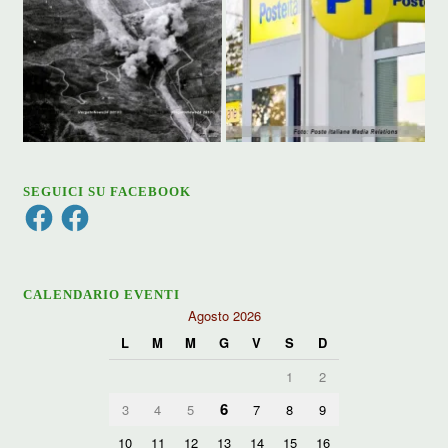
SEGUICI SU FACEBOOK
Facebook
Facebook
CALENDARIO EVENTI
Agosto 2026
L
M
M
G
V
S
D
1
2
6
3
4
5
7
8
9
10
11
12
13
14
15
16