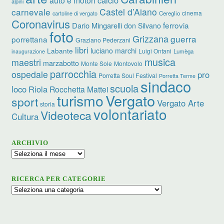
alpini
carnevale
Castel d’Aiano
cinema
Cereglio
cartoline di vergato
Coronavirus
ferrovia
Dario Mingarelli
don Silvano
foto
Grizzana
guerra
porrettana
Graziano Pederzani
libri
luciano marchi
Labante
Luigi Ontani
Lumèga
inaugurazione
musica
maestri
marzabotto
Monte Sole
Montovolo
parrocchia
ospedale
pro
Porretta Soul Festival
Porretta Terme
sindaco
scuola
loco
Riola
Rocchetta Mattei
turismo
Vergato
sport
Vergato Arte
storia
volontariato
Videoteca
Cultura
ARCHIVIO
Archivio
RICERCA PER CATEGORIE
Ricerca
per
categorie