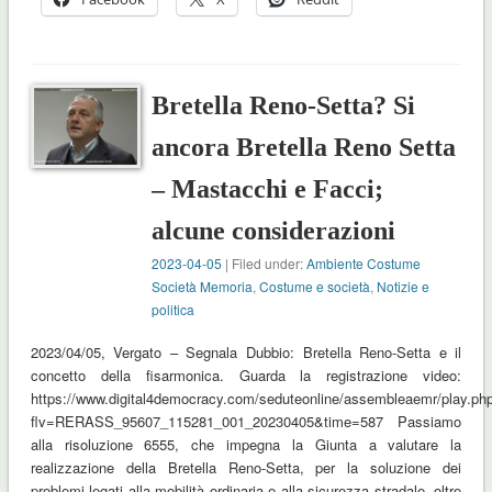
Bretella Reno-Setta? Si
ancora Bretella Reno Setta
– Mastacchi e Facci;
alcune considerazioni
2023-04-05
| Filed under:
Ambiente Costume
Società Memoria
,
Costume e società
,
Notizie e
politica
2023/04/05, Vergato – Segnala Dubbio: Bretella Reno-Setta e il
concetto della fisarmonica. Guarda la registrazione video:
https://www.digital4democracy.com/seduteonline/assembleaemr/play.ph
flv=RERASS_95607_115281_001_20230405&time=587 Passiamo
alla risoluzione 6555, che impegna la Giunta a valutare la
realizzazione della Bretella Reno-Setta, per la soluzione dei
problemi legati alla mobilità ordinaria e alla sicurezza stradale, oltre