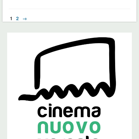
1
2
→