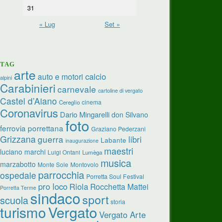
31
« Lug
Set »
TAG
arte
calcio
auto e motori
alpini
Carabinieri
carnevale
cartoline di vergato
Castel d’Aiano
cinema
Cereglio
Coronavirus
Dario Mingarelli
don Silvano
foto
ferrovia porrettana
Graziano Pederzani
Grizzana
guerra
libri
Labante
inaugurazione
maestri
luciano marchi
Luigi Ontani
Lumèga
musica
marzabotto
Monte Sole
Montovolo
parrocchia
ospedale
Porretta Soul Festival
pro loco
Riola
Rocchetta Mattei
Porretta Terme
sindaco
sport
scuola
storia
turismo
Vergato
Vergato Arte