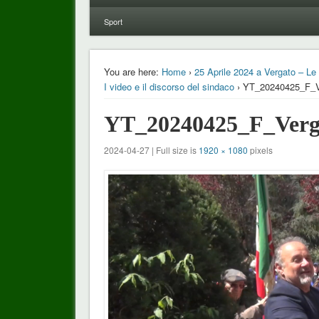
Sport
You are here:
Home
›
25 Aprile 2024 a Vergato – Le 
I video e il discorso del sindaco
› YT_20240425_F_V
YT_20240425_F_Verga
2024-04-27 | Full size is
1920 × 1080
pixels