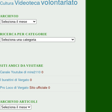
volontariato
Videoteca
Cultura
ARCHIVIO
Archivio
RICERCA PER CATEGORIE
Ricerca
per
categorie
SITI AMICI DA VISITARE
Canale Youtube di mire2110
0
I burattini di Vergato
0
Pro Loco di Vergato
Sito ufficiale 0
ARCHIVIO ARTICOLI
Archivio
articoli