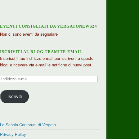
EVENTI CONSIGLIATI DA VERGATONEWS24
Non ci sono eventi da segnalare
ISCRIVITI AL BLOG TRAMITE EMAIL
Inserisci il tuo indirizzo e-mail per iscriverti a questo
blog, e ricevere via e-mail le notifiche di nuovi post.
Indirizzo
e-
mail
Iscriviti
La Schola Cantorum di Vergato
Privacy Policy