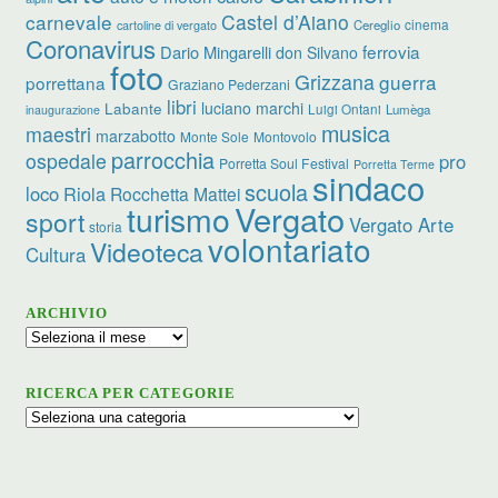
carnevale
Castel d’Aiano
cinema
Cereglio
cartoline di vergato
Coronavirus
ferrovia
Dario Mingarelli
don Silvano
foto
Grizzana
guerra
porrettana
Graziano Pederzani
libri
luciano marchi
Labante
Luigi Ontani
Lumèga
inaugurazione
musica
maestri
marzabotto
Monte Sole
Montovolo
parrocchia
ospedale
pro
Porretta Soul Festival
Porretta Terme
sindaco
scuola
loco
Riola
Rocchetta Mattei
turismo
Vergato
sport
Vergato Arte
storia
volontariato
Videoteca
Cultura
ARCHIVIO
Archivio
RICERCA PER CATEGORIE
Ricerca
per
categorie