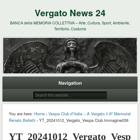
Vergato News 24
BANCA della MEMORIA COLLETTIVA – Arte, Cultura, Sport, Ambiente,
Territorio, Costume
Navigation
You are here:
Home
›
Vespa Club d’Italia – A Vergato il 6º Memorial
Renato Belletti
› YT_20241012_Vergato_Vespa Club.Immagine036
YT_20241012_Vergato_Vespa