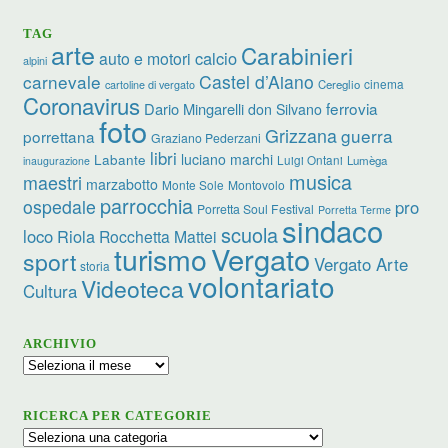
TAG
arte
Carabinieri
calcio
auto e motori
alpini
carnevale
Castel d’Aiano
cinema
Cereglio
cartoline di vergato
Coronavirus
ferrovia
Dario Mingarelli
don Silvano
foto
Grizzana
guerra
porrettana
Graziano Pederzani
libri
Labante
luciano marchi
Luigi Ontani
Lumèga
inaugurazione
musica
maestri
marzabotto
Monte Sole
Montovolo
parrocchia
ospedale
pro
Porretta Soul Festival
Porretta Terme
sindaco
scuola
loco
Riola
Rocchetta Mattei
Vergato
turismo
sport
Vergato Arte
storia
volontariato
Videoteca
Cultura
ARCHIVIO
Archivio
RICERCA PER CATEGORIE
Ricerca