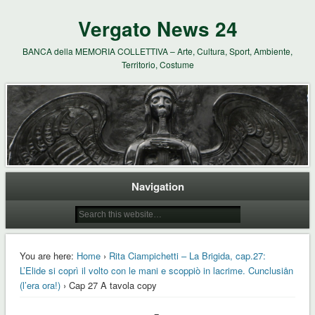
Vergato News 24
BANCA della MEMORIA COLLETTIVA – Arte, Cultura, Sport, Ambiente,
Territorio, Costume
Navigation
You are here:
Home
›
Rita Ciampichetti – La Brigida, cap.27:
L’Elide si coprì il volto con le mani e scoppiò in lacrime. Cunclusiån
(l’era ora!)
› Cap 27 A tavola copy