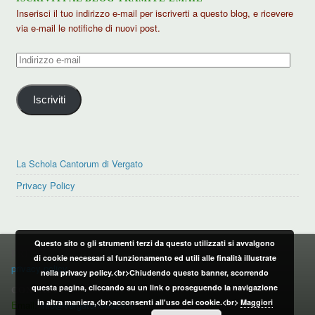
Inserisci il tuo indirizzo e-mail per iscriverti a questo blog, e ricevere
via e-mail le notifiche di nuovi post.
Indirizzo
e-
mail
Iscriviti
La Schola Cantorum di Vergato
Privacy Policy
Questo sito o gli strumenti terzi da questo utilizzati si avvalgono
PRIVACY POLICY
di cookie necessari al funzionamento ed utili alle finalità illustrate
privacy policy
nella privacy policy.<br>Chiudendo questo banner, scorrendo
questa pagina, cliccando su un link o proseguendo la navigazione
CONTATTI:
in altra maniera,<br>acconsenti all'uso dei cookie.<br>
Maggiori
Email:
info@vergatonews24.it