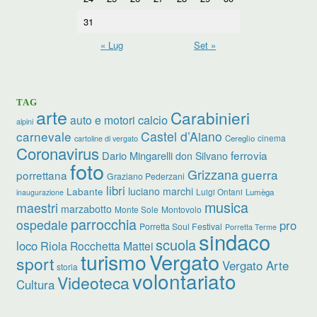
31
« Lug
Set »
TAG
arte
Carabinieri
calcio
auto e motori
alpini
carnevale
Castel d’Aiano
cinema
Cereglio
cartoline di vergato
Coronavirus
ferrovia
Dario Mingarelli
don Silvano
foto
Grizzana
guerra
porrettana
Graziano Pederzani
libri
luciano marchi
Labante
Luigi Ontani
Lumèga
inaugurazione
musica
maestri
marzabotto
Monte Sole
Montovolo
parrocchia
ospedale
pro
Porretta Soul Festival
Porretta Terme
sindaco
scuola
loco
Riola
Rocchetta Mattei
turismo
Vergato
sport
Vergato Arte
storia
volontariato
Videoteca
Cultura