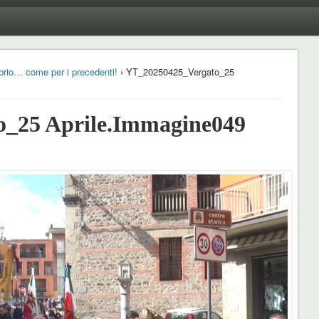
brio… come per i precedenti!
› YT_20250425_Vergato_25
_25 Aprile.Immagine049