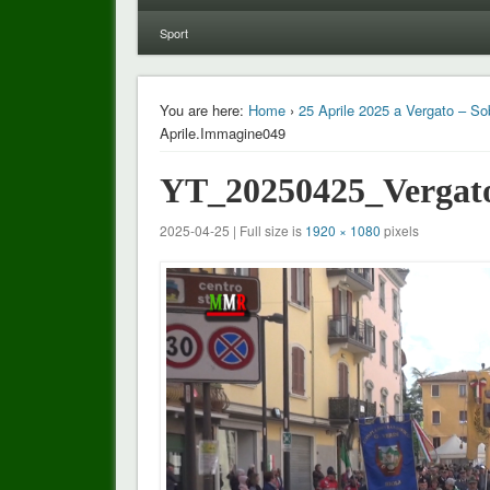
Sport
You are here:
Home
›
25 Aprile 2025 a Vergato – So
Aprile.Immagine049
YT_20250425_Vergato
2025-04-25 | Full size is
1920 × 1080
pixels