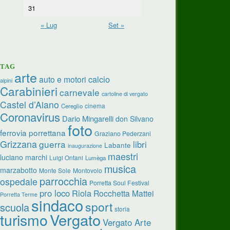
31
« Lug
Set »
TAG
arte
calcio
auto e motori
alpini
Carabinieri
carnevale
cartoline di vergato
Castel d’Aiano
cinema
Cereglio
Coronavirus
Dario Mingarelli
don Silvano
foto
ferrovia porrettana
Graziano Pederzani
Grizzana
guerra
libri
Labante
inaugurazione
maestri
luciano marchi
Luigi Ontani
Lumèga
musica
marzabotto
Monte Sole
Montovolo
parrocchia
ospedale
Porretta Soul Festival
pro loco
Riola
Rocchetta Mattei
Porretta Terme
sindaco
sport
scuola
storia
turismo
Vergato
Vergato Arte