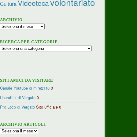
volontariato
Videoteca
Cultura
ARCHIVIO
Archivio
RICERCA PER CATEGORIE
Ricerca
per
categorie
SITI AMICI DA VISITARE
Canale Youtube di mire2110
0
I burattini di Vergato
0
Pro Loco di Vergato
Sito ufficiale 0
ARCHIVIO ARTICOLI
Archivio
articoli