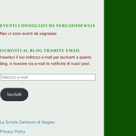
EVENTI CONSIGLIATI DA VERGATONEWS24
Non ci sono eventi da segnalare
ISCRIVITI AL BLOG TRAMITE EMAIL
Inserisci il tuo indirizzo e-mail per iscriverti a questo
blog, e ricevere via e-mail le notifiche di nuovi post.
Indirizzo
e-
mail
Iscriviti
La Schola Cantorum di Vergato
Privacy Policy