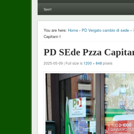
Sport
You are here:
Home
›
PD Vergato cambio di sede – 
Capitani-1
PD SEde Pzza Capita
2025-05-09 | Full size is
1200 × 848
pixels