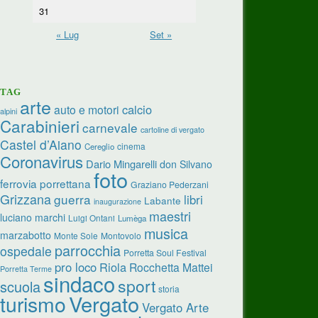
31
« Lug
Set »
TAG
arte
calcio
auto e motori
alpini
Carabinieri
carnevale
cartoline di vergato
Castel d’Aiano
cinema
Cereglio
Coronavirus
Dario Mingarelli
don Silvano
foto
ferrovia porrettana
Graziano Pederzani
Grizzana
guerra
libri
Labante
inaugurazione
maestri
luciano marchi
Luigi Ontani
Lumèga
musica
marzabotto
Monte Sole
Montovolo
parrocchia
ospedale
Porretta Soul Festival
pro loco
Riola
Rocchetta Mattei
Porretta Terme
sindaco
sport
scuola
storia
turismo
Vergato
Vergato Arte