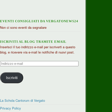
EVENTI CONSIGLIATI DA VERGATONEWS24
Non ci sono eventi da segnalare
ISCRIVITI AL BLOG TRAMITE EMAIL
Inserisci il tuo indirizzo e-mail per iscriverti a questo
blog, e ricevere via e-mail le notifiche di nuovi post.
Indirizzo
e-
mail
Iscriviti
La Schola Cantorum di Vergato
Privacy Policy