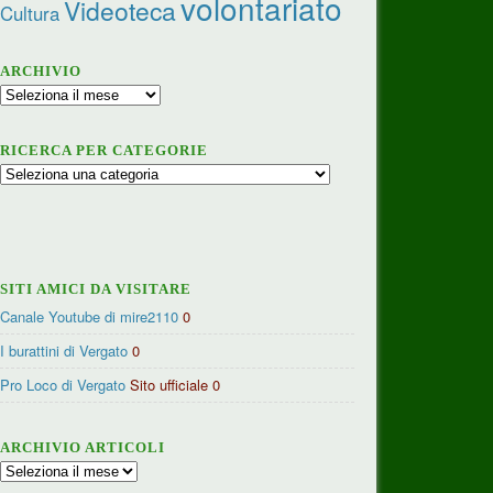
volontariato
Videoteca
Cultura
ARCHIVIO
Archivio
RICERCA PER CATEGORIE
Ricerca
per
categorie
SITI AMICI DA VISITARE
Canale Youtube di mire2110
0
I burattini di Vergato
0
Pro Loco di Vergato
Sito ufficiale 0
ARCHIVIO ARTICOLI
Archivio
articoli