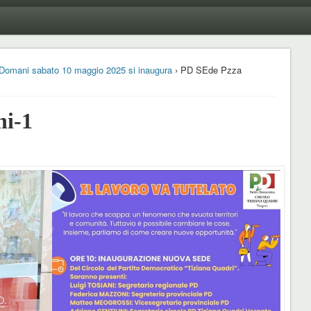
Domani sabato 10 maggio 2025 si inaugura
› PD SEde Pzza
ni-1