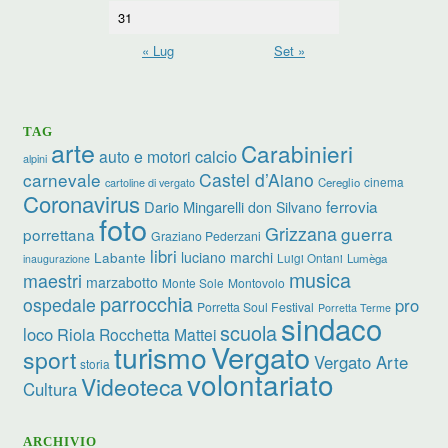
31
« Lug
Set »
TAG
arte
Carabinieri
calcio
auto e motori
alpini
carnevale
Castel d’Aiano
cinema
Cereglio
cartoline di vergato
Coronavirus
ferrovia
Dario Mingarelli
don Silvano
foto
Grizzana
guerra
porrettana
Graziano Pederzani
libri
luciano marchi
Labante
Luigi Ontani
Lumèga
inaugurazione
musica
maestri
marzabotto
Monte Sole
Montovolo
parrocchia
ospedale
pro
Porretta Soul Festival
Porretta Terme
sindaco
scuola
loco
Riola
Rocchetta Mattei
turismo
Vergato
sport
Vergato Arte
storia
volontariato
Videoteca
Cultura
ARCHIVIO