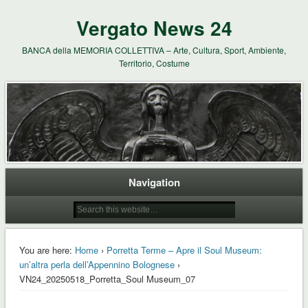
Vergato News 24
BANCA della MEMORIA COLLETTIVA – Arte, Cultura, Sport, Ambiente,
Territorio, Costume
Navigation
You are here:
Home
›
Porretta Terme – Apre il Soul Museum:
un’altra perla dell’Appennino Bolognese
›
VN24_20250518_Porretta_Soul Museum_07