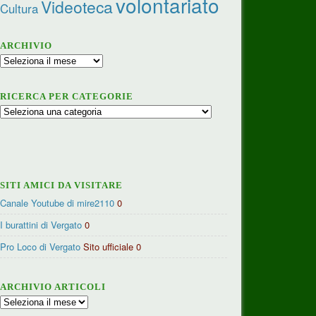
volontariato
Videoteca
Cultura
ARCHIVIO
Archivio
RICERCA PER CATEGORIE
Ricerca
per
categorie
SITI AMICI DA VISITARE
Canale Youtube di mire2110
0
I burattini di Vergato
0
Pro Loco di Vergato
Sito ufficiale 0
ARCHIVIO ARTICOLI
Archivio
articoli