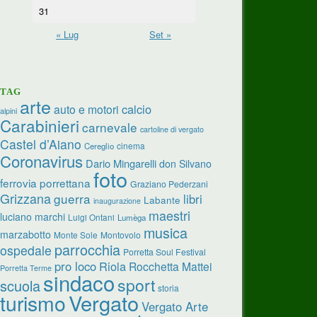
31
« Lug
Set »
TAG
arte
calcio
auto e motori
alpini
Carabinieri
carnevale
cartoline di vergato
Castel d’Aiano
cinema
Cereglio
Coronavirus
Dario Mingarelli
don Silvano
foto
ferrovia porrettana
Graziano Pederzani
Grizzana
guerra
libri
Labante
inaugurazione
maestri
luciano marchi
Luigi Ontani
Lumèga
musica
marzabotto
Monte Sole
Montovolo
parrocchia
ospedale
Porretta Soul Festival
pro loco
Riola
Rocchetta Mattei
Porretta Terme
sindaco
sport
scuola
storia
turismo
Vergato
Vergato Arte