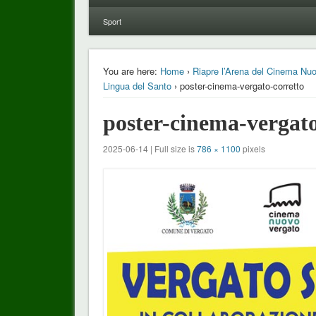
Sport
You are here:
Home
›
Riapre l’Arena del Cinema Nuovo
Lingua del Santo
› poster-cinema-vergato-corretto
poster-cinema-vergato
2025-06-14 | Full size is
786 × 1100
pixels