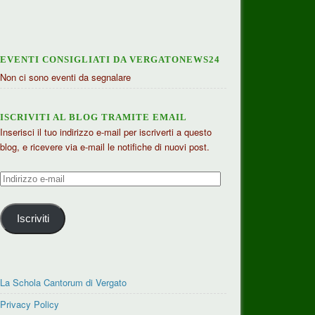
EVENTI CONSIGLIATI DA VERGATONEWS24
Non ci sono eventi da segnalare
ISCRIVITI AL BLOG TRAMITE EMAIL
Inserisci il tuo indirizzo e-mail per iscriverti a questo
blog, e ricevere via e-mail le notifiche di nuovi post.
Indirizzo
e-
mail
Iscriviti
La Schola Cantorum di Vergato
Privacy Policy