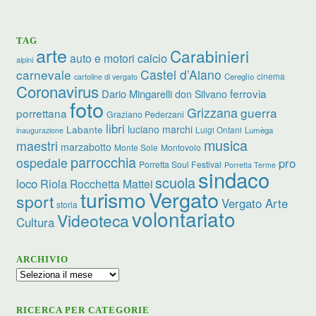
TAG
arte
Carabinieri
calcio
auto e motori
alpini
carnevale
Castel d’Aiano
cinema
Cereglio
cartoline di vergato
Coronavirus
ferrovia
Dario Mingarelli
don Silvano
foto
Grizzana
guerra
porrettana
Graziano Pederzani
libri
luciano marchi
Labante
Luigi Ontani
Lumèga
inaugurazione
musica
maestri
marzabotto
Monte Sole
Montovolo
parrocchia
ospedale
pro
Porretta Soul Festival
Porretta Terme
sindaco
scuola
loco
Riola
Rocchetta Mattei
turismo
Vergato
sport
Vergato Arte
storia
volontariato
Videoteca
Cultura
ARCHIVIO
Archivio
RICERCA PER CATEGORIE