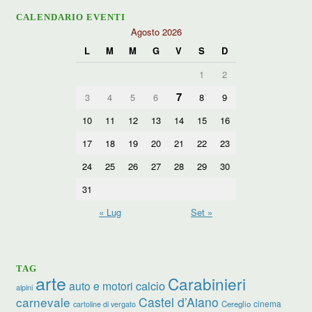
CALENDARIO EVENTI
Agosto 2026
L
M
M
G
V
S
D
1
2
7
3
4
5
6
8
9
10
11
12
13
14
15
16
17
18
19
20
21
22
23
24
25
26
27
28
29
30
31
« Lug
Set »
TAG
arte
Carabinieri
calcio
auto e motori
alpini
carnevale
Castel d’Aiano
cinema
Cereglio
cartoline di vergato