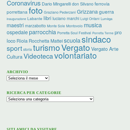
Coronavirus
ferrovia
Dario Mingarelli
don Silvano
foto
Grizzana
guerra
porrettana
Graziano Pederzani
libri
luciano marchi
Labante
Luigi Ontani
Lumèga
inaugurazione
musica
maestri
marzabotto
Monte Sole
Montovolo
parrocchia
ospedale
pro
Porretta Soul Festival
Porretta Terme
sindaco
scuola
loco
Riola
Rocchetta Mattei
turismo
Vergato
sport
Vergato Arte
storia
volontariato
Videoteca
Cultura
ARCHIVIO
Archivio
RICERCA PER CATEGORIE
Ricerca
per
categorie
SITI AMICI DA VISITARE