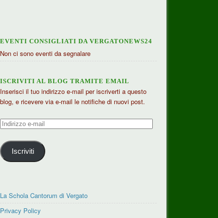
EVENTI CONSIGLIATI DA VERGATONEWS24
Non ci sono eventi da segnalare
ISCRIVITI AL BLOG TRAMITE EMAIL
Inserisci il tuo indirizzo e-mail per iscriverti a questo
blog, e ricevere via e-mail le notifiche di nuovi post.
Indirizzo
e-
mail
Iscriviti
La Schola Cantorum di Vergato
Privacy Policy