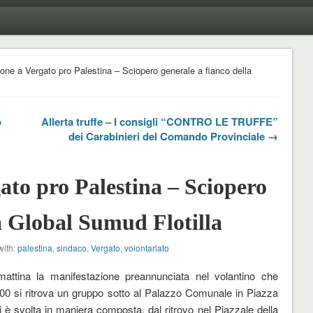
one a Vergato pro Palestina – Sciopero generale a fianco della
o
Allerta truffe – I consigli “CONTRO LE TRUFFE”
dei Carabinieri del Comando Provinciale →
ato pro Palestina – Sciopero
la Global Sumud Flotilla
with:
palestina
,
sindaco
,
Vergato
,
volontariato
attina la manifestazione preannunciata nel volantino che
:00 si ritrova un gruppo sotto al Palazzo Comunale in Piazza
 è svolta in maniera composta, dal ritrovo nel Piazzale della