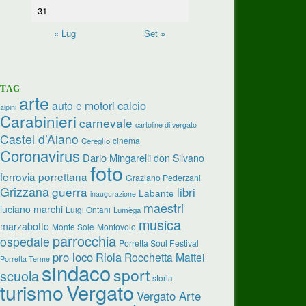
31
« Lug
Set »
TAG
arte
calcio
auto e motori
alpini
Carabinieri
carnevale
cartoline di vergato
Castel d’Aiano
cinema
Cereglio
Coronavirus
Dario Mingarelli
don Silvano
foto
ferrovia porrettana
Graziano Pederzani
Grizzana
guerra
libri
Labante
inaugurazione
maestri
luciano marchi
Luigi Ontani
Lumèga
musica
marzabotto
Monte Sole
Montovolo
parrocchia
ospedale
Porretta Soul Festival
pro loco
Riola
Rocchetta Mattei
Porretta Terme
sindaco
sport
scuola
storia
turismo
Vergato
Vergato Arte