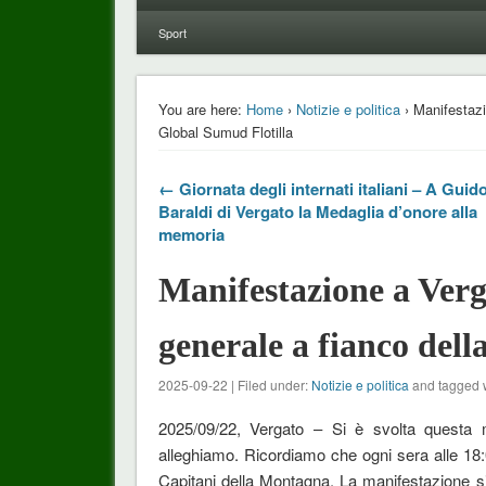
Sport
You are here:
Home
›
Notizie e politica
› Manifestazi
Global Sumud Flotilla
← Giornata degli internati italiani – A Guid
Baraldi di Vergato la Medaglia d’onore alla
memoria
Manifestazione a Verg
generale a fianco del
2025-09-22 | Filed under:
Notizie e politica
and tagged 
2025/09/22, Vergato – Si è svolta questa m
alleghiamo. Ricordiamo che ogni sera alle 18
Capitani della Montagna. La manifestazione si