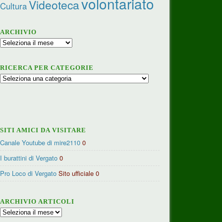
volontariato
Videoteca
Cultura
ARCHIVIO
Archivio
RICERCA PER CATEGORIE
Ricerca
per
categorie
SITI AMICI DA VISITARE
Canale Youtube di mire2110
0
I burattini di Vergato
0
Pro Loco di Vergato
Sito ufficiale 0
ARCHIVIO ARTICOLI
Archivio
articoli