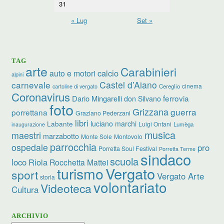
31
« Lug
Set »
TAG
arte
Carabinieri
calcio
auto e motori
alpini
carnevale
Castel d’Aiano
cinema
Cereglio
cartoline di vergato
Coronavirus
ferrovia
Dario Mingarelli
don Silvano
foto
Grizzana
guerra
porrettana
Graziano Pederzani
libri
luciano marchi
Labante
Luigi Ontani
Lumèga
inaugurazione
musica
maestri
marzabotto
Monte Sole
Montovolo
parrocchia
ospedale
pro
Porretta Soul Festival
Porretta Terme
sindaco
scuola
loco
Riola
Rocchetta Mattei
turismo
Vergato
sport
Vergato Arte
storia
volontariato
Videoteca
Cultura
ARCHIVIO