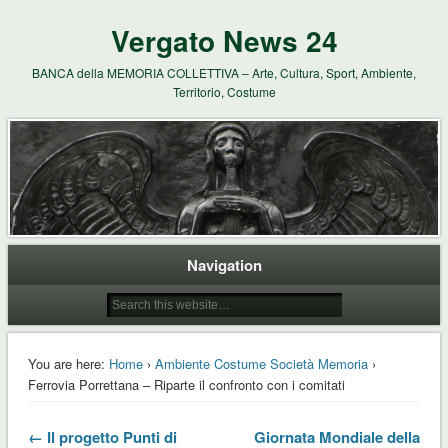
Vergato News 24
BANCA della MEMORIA COLLETTIVA – Arte, Cultura, Sport, Ambiente,
Territorio, Costume
Navigation
You are here:
Home
›
Ambiente Costume Società Memoria
›
Ferrovia Porrettana – Riparte il confronto con i comitati
← Il progetto Punti di
Giornata Mondiale della