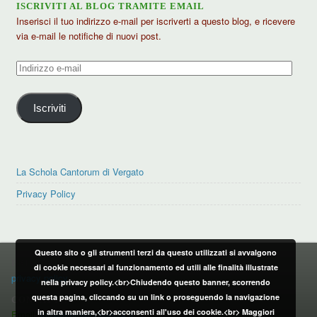
ISCRIVITI AL BLOG TRAMITE EMAIL
Inserisci il tuo indirizzo e-mail per iscriverti a questo blog, e ricevere
via e-mail le notifiche di nuovi post.
Indirizzo
e-
mail
Iscriviti
La Schola Cantorum di Vergato
Privacy Policy
Questo sito o gli strumenti terzi da questo utilizzati si avvalgono
PRIVACY POLICY
di cookie necessari al funzionamento ed utili alle finalità illustrate
privacy policy
nella privacy policy.<br>Chiudendo questo banner, scorrendo
questa pagina, cliccando su un link o proseguendo la navigazione
CONTATTI:
in altra maniera,<br>acconsenti all'uso dei cookie.<br>
Maggiori
Email:
info@vergatonews24.it