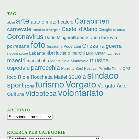
TAG
arte
Carabinieri
calcio
auto e motori
alpini
carnevale
Castel d’Aiano
cinema
Cereglio
cartoline di vergato
Coronavirus
ferrovia
Dario Mingarelli
don Silvano
foto
Grizzana
guerra
porrettana
Graziano Pederzani
libri
luciano marchi
Labante
Luigi Ontani
Lumèga
inaugurazione
musica
maestri
marzabotto
Monte Sole
Montovolo
parrocchia
ospedale
pro
Porretta Soul Festival
Porretta Terme
sindaco
scuola
loco
Riola
Rocchetta Mattei
turismo
Vergato
sport
Vergato Arte
storia
volontariato
Videoteca
Cultura
ARCHIVIO
Archivio
RICERCA PER CATEGORIE
Ricerca