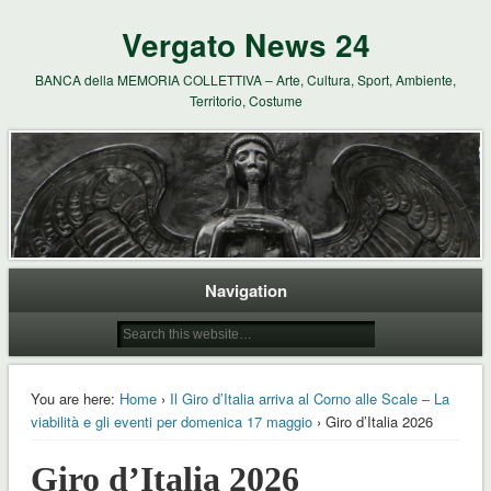
Vergato News 24
BANCA della MEMORIA COLLETTIVA – Arte, Cultura, Sport, Ambiente,
Territorio, Costume
Navigation
You are here:
Home
›
Il Giro d’Italia arriva al Corno alle Scale – La
viabilità e gli eventi per domenica 17 maggio
› Giro d’Italia 2026
Giro d’Italia 2026