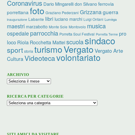
Coronavirus
ferrovia
Dario Mingarelli
don Silvano
foto
Grizzana
guerra
porrettana
Graziano Pederzani
libri
luciano marchi
Labante
Luigi Ontani
Lumèga
inaugurazione
musica
maestri
marzabotto
Monte Sole
Montovolo
parrocchia
ospedale
pro
Porretta Soul Festival
Porretta Terme
sindaco
scuola
loco
Riola
Rocchetta Mattei
turismo
Vergato
sport
Vergato Arte
storia
volontariato
Videoteca
Cultura
ARCHIVIO
Archivio
RICERCA PER CATEGORIE
Ricerca
per
categorie
SITI AMICI DA VISITARE