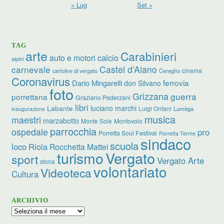
« Lug
Set »
TAG
arte
Carabinieri
calcio
auto e motori
alpini
carnevale
Castel d’Aiano
cinema
Cereglio
cartoline di vergato
Coronavirus
ferrovia
Dario Mingarelli
don Silvano
foto
Grizzana
guerra
porrettana
Graziano Pederzani
libri
luciano marchi
Labante
Luigi Ontani
Lumèga
inaugurazione
musica
maestri
marzabotto
Monte Sole
Montovolo
parrocchia
ospedale
pro
Porretta Soul Festival
Porretta Terme
sindaco
scuola
loco
Riola
Rocchetta Mattei
turismo
Vergato
sport
Vergato Arte
storia
volontariato
Videoteca
Cultura
ARCHIVIO
Archivio