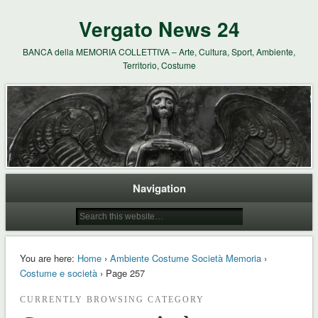
Vergato News 24
BANCA della MEMORIA COLLETTIVA – Arte, Cultura, Sport, Ambiente,
Territorio, Costume
Navigation
You are here:
Home
›
Ambiente Costume Società Memoria
›
Costume e società
› Page 257
CURRENTLY BROWSING CATEGORY