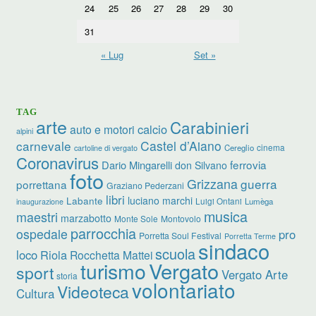
24
25
26
27
28
29
30
31
« Lug
Set »
TAG
arte
Carabinieri
calcio
auto e motori
alpini
carnevale
Castel d’Aiano
cinema
Cereglio
cartoline di vergato
Coronavirus
ferrovia
Dario Mingarelli
don Silvano
foto
Grizzana
guerra
porrettana
Graziano Pederzani
libri
luciano marchi
Labante
Luigi Ontani
Lumèga
inaugurazione
musica
maestri
marzabotto
Monte Sole
Montovolo
parrocchia
ospedale
pro
Porretta Soul Festival
Porretta Terme
sindaco
scuola
loco
Riola
Rocchetta Mattei
turismo
Vergato
sport
Vergato Arte
storia
volontariato
Videoteca
Cultura