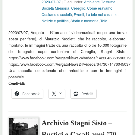
2023-07-07
| Filed under:
Ambiente Costume
Società Memoria
,
Cereglio
,
Come eravamo
,
Costume e società
,
Eventi
,
La foto nel cassetto
,
Notizie e politica
,
Storia e memoria
,
Tolè
2023/07/07, Vergato – Ritornano i videomusicali (dopo una breve
sosta per ferie), di Maurizio Nicoletti che ha raccolto, elaborato,
montato, le immagini tratte da una raccolta di oltre 10.000 fotografie
del fotografo capo cantoniere di Cereglio, Stagni Sisto.
https://www.facebook.com/VergatoNews24/videos/1422046868596379
https://www.facebook.com/VergatoNews24/videos/6473671476045037
Una raccolta eccezionale che arricchisce con le immagini il
possibile …
Condividi:
Facebook
X
Reddit
Archivio Stagni Sisto –
Rustici e Casali anni ’70