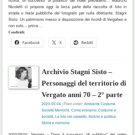
ricordi, un successo “di pubblico” dei video precedenti… Maurizio
Nicoletti ci propone oggi la terza parte della raccolta di foto in
strada o feste pubbliche del fotografo per nulla dilettante; Stagni
Sisto. Un patrimonio messo a disposizione dei ricordi di Vergatesi e
non solo… prima …
Condividi:
Facebook
X
Reddit
Archivio Stagni Sisto –
Personaggi del territorio di
Vergato anni 70 – 2° parte
2023-05-04
| Filed under:
Ambiente Costume
Società Memoria
,
Come eravamo
,
Costume e
società
,
La foto nel cassetto
,
Notizie e politica
,
Storia e memoria
2023/05/04, Vergato – Dopo il successo “di pubblico” dei video