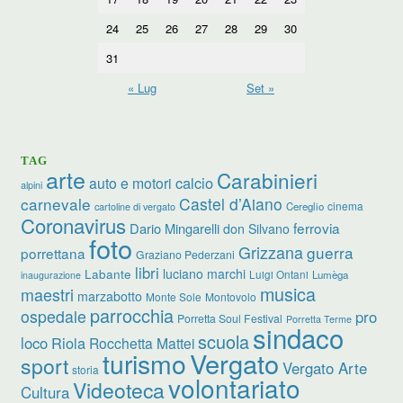
24
25
26
27
28
29
30
31
« Lug
Set »
TAG
arte
Carabinieri
calcio
auto e motori
alpini
carnevale
Castel d’Aiano
cinema
Cereglio
cartoline di vergato
Coronavirus
ferrovia
Dario Mingarelli
don Silvano
foto
Grizzana
guerra
porrettana
Graziano Pederzani
libri
luciano marchi
Labante
Luigi Ontani
Lumèga
inaugurazione
musica
maestri
marzabotto
Monte Sole
Montovolo
parrocchia
ospedale
pro
Porretta Soul Festival
Porretta Terme
sindaco
scuola
loco
Riola
Rocchetta Mattei
turismo
Vergato
sport
Vergato Arte
storia
volontariato
Videoteca
Cultura