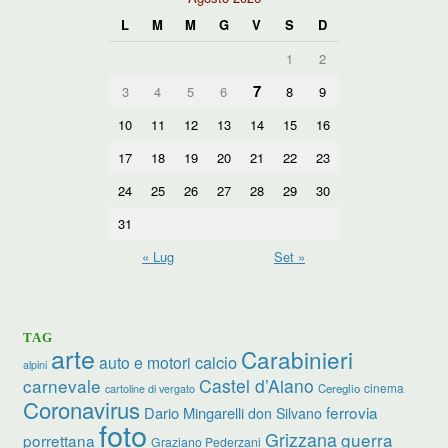
L
M
M
G
V
S
D
1
2
7
3
4
5
6
8
9
10
11
12
13
14
15
16
17
18
19
20
21
22
23
24
25
26
27
28
29
30
31
« Lug
Set »
TAG
arte
Carabinieri
calcio
auto e motori
alpini
carnevale
Castel d’Aiano
cinema
Cereglio
cartoline di vergato
Coronavirus
ferrovia
Dario Mingarelli
don Silvano
foto
Grizzana
guerra
porrettana
Graziano Pederzani