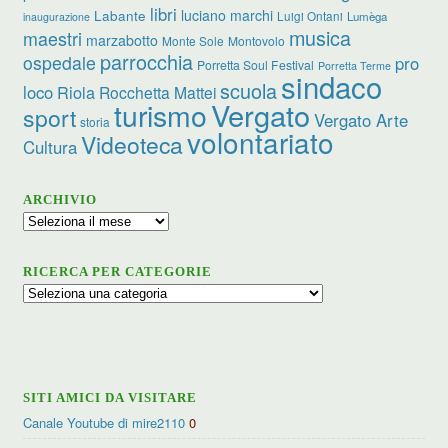
libri
luciano marchi
Labante
Luigi Ontani
Lumèga
inaugurazione
musica
maestri
marzabotto
Monte Sole
Montovolo
parrocchia
ospedale
pro
Porretta Soul Festival
Porretta Terme
sindaco
scuola
loco
Riola
Rocchetta Mattei
turismo
Vergato
sport
Vergato Arte
storia
volontariato
Videoteca
Cultura
ARCHIVIO
Archivio
RICERCA PER CATEGORIE
Ricerca
per
categorie
SITI AMICI DA VISITARE
Canale Youtube di mire2110
0