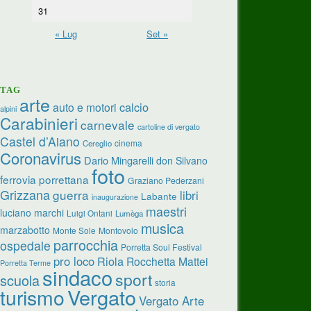
31
« Lug
Set »
TAG
arte
calcio
auto e motori
alpini
Carabinieri
carnevale
cartoline di vergato
Castel d’Aiano
cinema
Cereglio
Coronavirus
Dario Mingarelli
don Silvano
foto
ferrovia porrettana
Graziano Pederzani
Grizzana
guerra
libri
Labante
inaugurazione
maestri
luciano marchi
Luigi Ontani
Lumèga
musica
marzabotto
Monte Sole
Montovolo
parrocchia
ospedale
Porretta Soul Festival
pro loco
Riola
Rocchetta Mattei
Porretta Terme
sindaco
sport
scuola
storia
turismo
Vergato
Vergato Arte