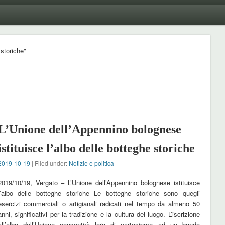
storiche"
L’Unione dell’Appennino bolognese
istituisce l’albo delle botteghe storiche
2019-10-19
| Filed under:
Notizie e politica
2019/10/19, Vergato – L’Unione dell’Appennino bolognese istituisce
l’albo delle botteghe storiche Le botteghe storiche sono quegli
esercizi commerciali o artigianali radicati nel tempo da almeno 50
anni, significativi per la tradizione e la cultura del luogo. L’iscrizione
all’albo dell’Unione consentirà loro di partecipare ad un bando