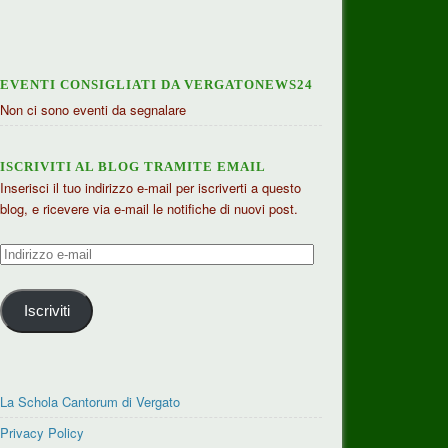
EVENTI CONSIGLIATI DA VERGATONEWS24
Non ci sono eventi da segnalare
ISCRIVITI AL BLOG TRAMITE EMAIL
Inserisci il tuo indirizzo e-mail per iscriverti a questo
blog, e ricevere via e-mail le notifiche di nuovi post.
Indirizzo
e-
mail
Iscriviti
La Schola Cantorum di Vergato
Privacy Policy