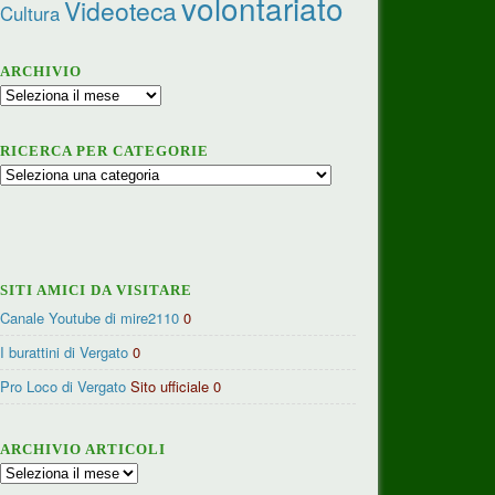
volontariato
Videoteca
Cultura
ARCHIVIO
Archivio
RICERCA PER CATEGORIE
Ricerca
per
categorie
SITI AMICI DA VISITARE
Canale Youtube di mire2110
0
I burattini di Vergato
0
Pro Loco di Vergato
Sito ufficiale 0
ARCHIVIO ARTICOLI
Archivio
articoli