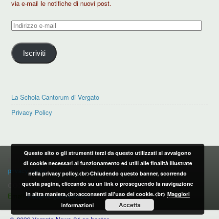
via e-mail le notifiche di nuovi post.
Indirizzo
e-
mail
Iscriviti
La Schola Cantorum di Vergato
Privacy Policy
Questo sito o gli strumenti terzi da questo utilizzati si avvalgono
PRIVACY POLICY
di cookie necessari al funzionamento ed utili alle finalità illustrate
privacy policy
nella privacy policy.<br>Chiudendo questo banner, scorrendo
questa pagina, cliccando su un link o proseguendo la navigazione
CONTATTI:
in altra maniera,<br>acconsenti all'uso dei cookie.<br>
Maggiori
Email:
info@vergatonews24.it
Accetta
informazioni