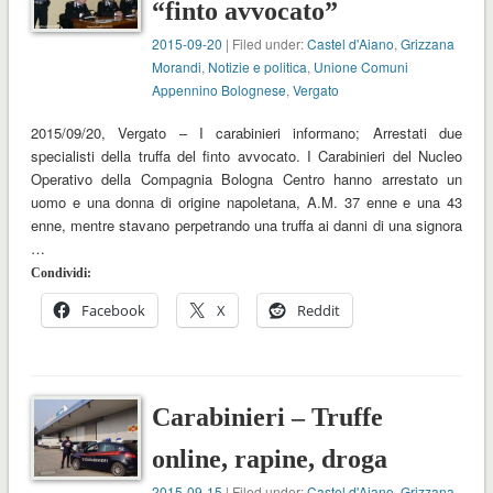
“finto avvocato”
2015-09-20
| Filed under:
Castel d'Aiano
,
Grizzana
Morandi
,
Notizie e politica
,
Unione Comuni
Appennino Bolognese
,
Vergato
2015/09/20, Vergato – I carabinieri informano; Arrestati due
specialisti della truffa del finto avvocato. I Carabinieri del Nucleo
Operativo della Compagnia Bologna Centro hanno arrestato un
uomo e una donna di origine napoletana, A.M. 37 enne e una 43
enne, mentre stavano perpetrando una truffa ai danni di una signora
…
Condividi:
Facebook
X
Reddit
Carabinieri – Truffe
online, rapine, droga
2015-09-15
| Filed under:
Castel d'Aiano
,
Grizzana