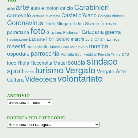
TAG
arte
Carabinieri
calcio
auto e motori
alpini
carnevale
Castel d’Aiano
cinema
Cereglio
cartoline di vergato
Coronavirus
ferrovia
Dario Mingarelli
don Silvano
foto
Grizzana
guerra
porrettana
Graziano Pederzani
libri
luciano marchi
Labante
Luigi Ontani
Lumèga
inaugurazione
musica
maestri
marzabotto
Monte Sole
Montovolo
parrocchia
ospedale
pro
Porretta Soul Festival
Porretta Terme
sindaco
scuola
loco
Riola
Rocchetta Mattei
turismo
Vergato
sport
Vergato Arte
storia
volontariato
Videoteca
Cultura
ARCHIVIO
Archivio
RICERCA PER CATEGORIE
Ricerca
per
categorie