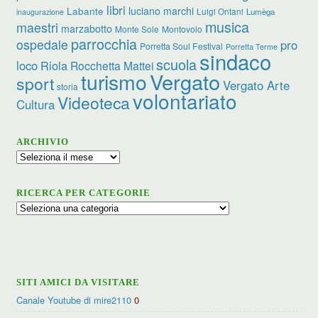
libri
luciano marchi
Labante
Luigi Ontani
Lumèga
inaugurazione
musica
maestri
marzabotto
Monte Sole
Montovolo
parrocchia
ospedale
pro
Porretta Soul Festival
Porretta Terme
sindaco
scuola
loco
Riola
Rocchetta Mattei
turismo
Vergato
sport
Vergato Arte
storia
volontariato
Videoteca
Cultura
ARCHIVIO
Archivio
RICERCA PER CATEGORIE
Ricerca
per
categorie
SITI AMICI DA VISITARE
Canale Youtube di mire2110
0