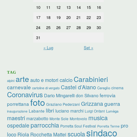
10
11
12
13
14
15
16
17
18
19
20
21
22
23
24
25
26
27
28
29
30
31
« Lug
Set »
TAG
arte
Carabinieri
calcio
auto e motori
alpini
carnevale
Castel d’Aiano
cinema
Cereglio
cartoline di vergato
Coronavirus
ferrovia
Dario Mingarelli
don Silvano
foto
Grizzana
guerra
porrettana
Graziano Pederzani
libri
Labante
luciano marchi
Luigi Ontani
Lumèga
inaugurazione
musica
maestri
marzabotto
Monte Sole
Montovolo
parrocchia
ospedale
pro
Porretta Soul Festival
Porretta Terme
sindaco
scuola
loco
Riola
Rocchetta Mattei