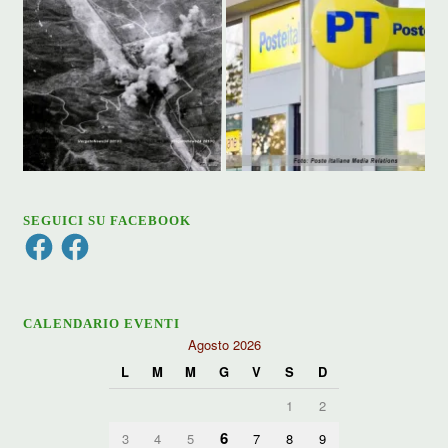
SEGUICI SU FACEBOOK
Facebook
Facebook
CALENDARIO EVENTI
Agosto 2026
L
M
M
G
V
S
D
1
2
6
3
4
5
7
8
9