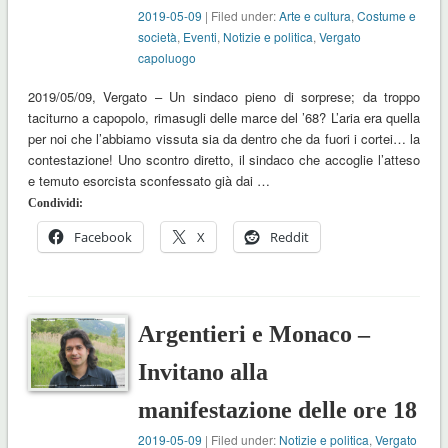
2019-05-09
| Filed under:
Arte e cultura
,
Costume e
società
,
Eventi
,
Notizie e politica
,
Vergato
capoluogo
2019/05/09, Vergato – Un sindaco pieno di sorprese; da troppo
taciturno a capopolo, rimasugli delle marce del ’68? L’aria era quella
per noi che l’abbiamo vissuta sia da dentro che da fuori i cortei… la
contestazione! Uno scontro diretto, il sindaco che accoglie l’atteso
e temuto esorcista sconfessato già dai …
Condividi:
Facebook
X
Reddit
Argentieri e Monaco –
Invitano alla
manifestazione delle ore 18
2019-05-09
| Filed under:
Notizie e politica
,
Vergato