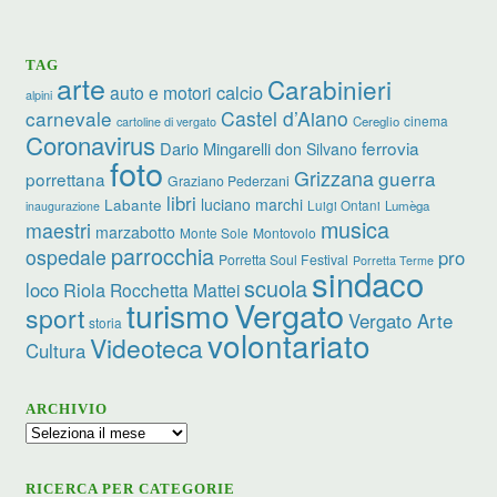
TAG
arte
Carabinieri
calcio
auto e motori
alpini
carnevale
Castel d’Aiano
cinema
Cereglio
cartoline di vergato
Coronavirus
ferrovia
Dario Mingarelli
don Silvano
foto
Grizzana
guerra
porrettana
Graziano Pederzani
libri
luciano marchi
Labante
Luigi Ontani
Lumèga
inaugurazione
musica
maestri
marzabotto
Monte Sole
Montovolo
parrocchia
ospedale
pro
Porretta Soul Festival
Porretta Terme
sindaco
scuola
loco
Riola
Rocchetta Mattei
turismo
Vergato
sport
Vergato Arte
storia
volontariato
Videoteca
Cultura
ARCHIVIO
Archivio
RICERCA PER CATEGORIE