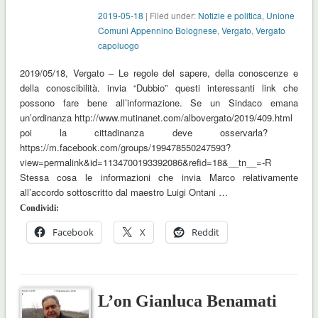
2019-05-18
| Filed under:
Notizie e politica
,
Unione
Comuni Appennino Bolognese
,
Vergato
,
Vergato
capoluogo
2019/05/18, Vergato – Le regole del sapere, della conoscenze e
della conoscibilità. invia “Dubbio” questi interessanti link che
possono fare bene all’informazione. Se un Sindaco emana
un’ordinanza http://www.mutinanet.com/albovergato/2019/409.html
poi la cittadinanza deve osservarla?
https://m.facebook.com/groups/199478550247593?
view=permalink&id=1134700193392086&refid=18&__tn__=-R
Stessa cosa le informazioni che invia Marco relativamente
all’accordo sottoscritto dal maestro Luigi Ontani …
Condividi:
Facebook
X
Reddit
L’on Gianluca Benamati