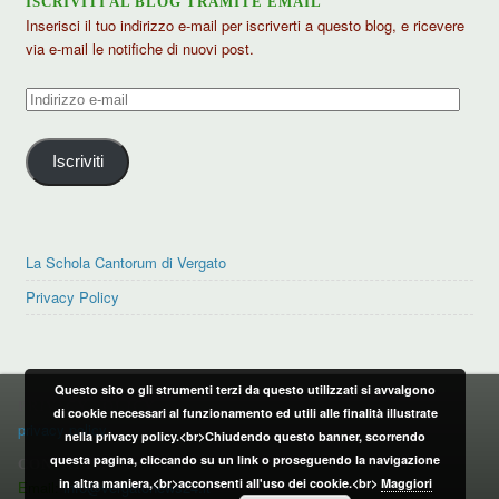
ISCRIVITI AL BLOG TRAMITE EMAIL
Inserisci il tuo indirizzo e-mail per iscriverti a questo blog, e ricevere
via e-mail le notifiche di nuovi post.
Indirizzo
e-
mail
Iscriviti
La Schola Cantorum di Vergato
Privacy Policy
Questo sito o gli strumenti terzi da questo utilizzati si avvalgono
PRIVACY POLICY
di cookie necessari al funzionamento ed utili alle finalità illustrate
privacy policy
nella privacy policy.<br>Chiudendo questo banner, scorrendo
questa pagina, cliccando su un link o proseguendo la navigazione
CONTATTI:
in altra maniera,<br>acconsenti all'uso dei cookie.<br>
Maggiori
Email:
info@vergatonews24.it