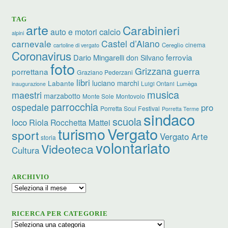
TAG
arte
Carabinieri
calcio
auto e motori
alpini
carnevale
Castel d’Aiano
cinema
Cereglio
cartoline di vergato
Coronavirus
ferrovia
Dario Mingarelli
don Silvano
foto
Grizzana
guerra
porrettana
Graziano Pederzani
libri
Labante
luciano marchi
Luigi Ontani
Lumèga
inaugurazione
musica
maestri
marzabotto
Monte Sole
Montovolo
parrocchia
ospedale
pro
Porretta Soul Festival
Porretta Terme
sindaco
scuola
loco
Riola
Rocchetta Mattei
Vergato
turismo
sport
Vergato Arte
storia
volontariato
Videoteca
Cultura
ARCHIVIO
Archivio
RICERCA PER CATEGORIE
Ricerca